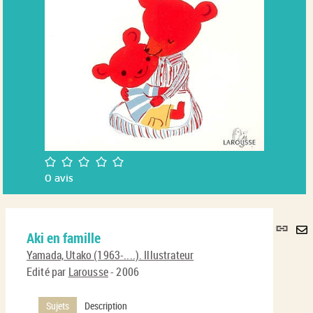
/5
0
avis
Lie
Aki en famille
per
En
(No
Yamada, Utako (1963-....). Illustrateur
pa
fenê
Edité par
Larousse
- 2006
ma
Sujets
Description