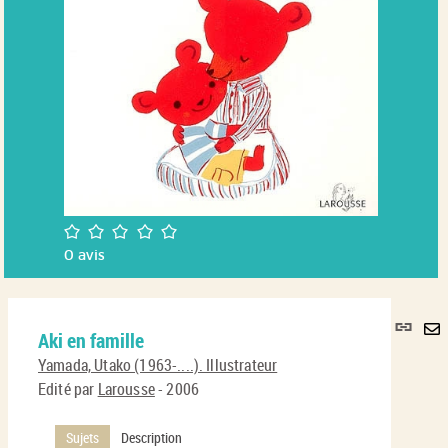
/5
0
avis
Lie
Aki en famille
per
En
(No
Yamada, Utako (1963-....). Illustrateur
pa
fenê
Edité par
Larousse
- 2006
ma
Sujets
Description