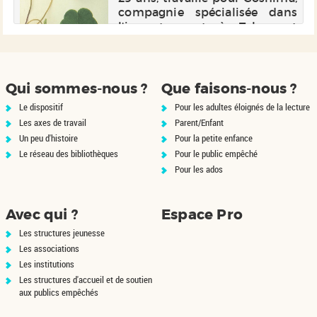
s,
compagnie spécialisée dans
es
l'import-export à Tokyo et
n
fréquente en secret Yûko
n
Tanase, la réceptionniste.
m,
Celle-ci lui fait part de son
s
désir de quitter le japon pour
Qui sommes-nous ?
Que faisons-nous ?
un...
Le dispositif
Pour les adultes éloignés de la lecture
Les axes de travail
Parent/Enfant
Un peu d'histoire
Pour la petite enfance
Le réseau des bibliothèques
Pour le public empêché
Pour les ados
Avec qui ?
Espace Pro
Les structures jeunesse
Les associations
Les institutions
Les structures d'accueil et de soutien
aux publics empêchés