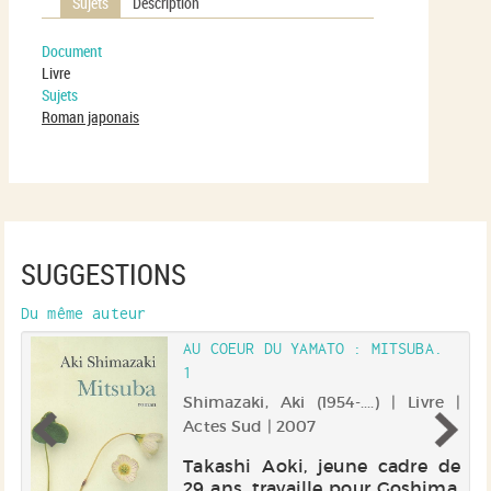
Sujets
Description
Document
Livre
Sujets
Roman japonais
SUGGESTIONS
Du même auteur
AU COEUR DU YAMATO : MITSUBA.
1
 |
Shimazaki, Aki (1954-....) | Livre |
Actes Sud | 2007
u
Takashi Aoki, jeune cadre de
 a
29 ans, travaille pour Goshima,