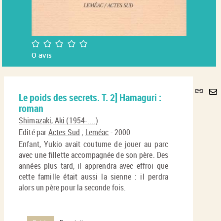
/5
0
avis
Lie
Le poids des secrets. T. 2] Hamaguri :
per
En
roman
(No
pa
fenê
Shimazaki, Aki (1954-....)
ma
Edité par
Actes Sud
;
Leméac
- 2000
Enfant, Yukio avait coutume de jouer au parc
avec une fillette accompagnée de son père. Des
années plus tard, il apprendra avec effroi que
cette famille était aussi la sienne : il perdra
alors un père pour la seconde fois.