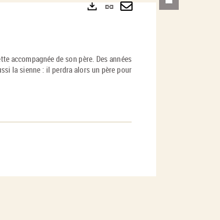
Lien
permanent
Envoyer
Exports
(Nouvelle
par
fenêtre)
mail
llette accompagnée de son père. Des années
ussi la sienne : il perdra alors un père pour