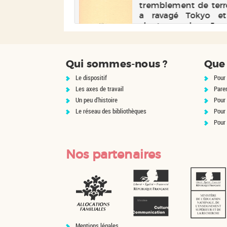
tremblement de terr
a ravagé Tokyo et
alentours, les Jap
cherchent des b
émissaires et 
prennent à la popul
Qui sommes-nous ?
Que 
coréenne. La jeune 
Kim, dont le Japon e
Le dispositif
Pour 
pays adoptif, est reb...
Les axes de travail
Pare
Un peu d'histoire
Pour 
Le réseau des bibliothèques
Pour
Pour
Nos partenaires
Mentions légales