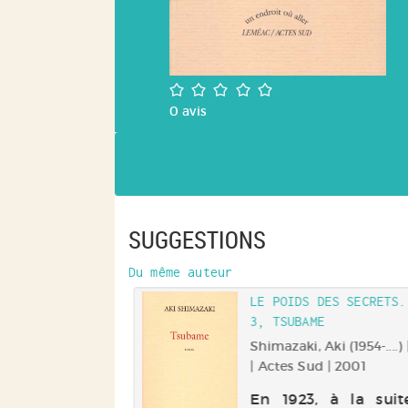
/5
0
avis
SUGGESTIONS
Du même auteur
LE POIDS DES SECRETS.
3, TSUBAME
Shimazaki, Aki (1954-....) 
| Actes Sud | 2001
En 1923, à la sui