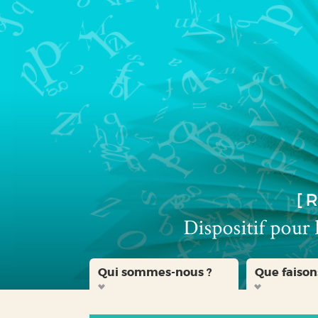
Aller
Aller
Aller
au
au
à
menu
contenu
la
recherche
Qui sommes-nous ?
Que faison