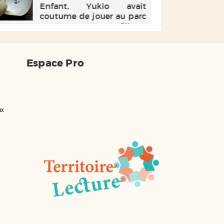
Enfant, Yukio avait
coutume de jouer au parc
avec une fillette
accompagnée de son
père. Des années plus
tard, il apprendra avec
Espace Pro
effroi que cette famille
était aussi la sienne : il
perdra alors un père pour
la seconde fois.
ux