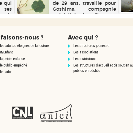
e qui
de 29 ans, travaille pour
 ses
Goshima, compagnie
onais
spécialisée dans l'import-
oucs
export à Tokyo et
s'en
fréquente en secret Yûko
ation
Tanase, la réceptionniste.
faisons-nous ?
Avec qui ?
Yonhi
Celle-ci lui fait part de son
st le
désir de quitter le japon
les adultes éloignés de la lecture
Les structures jeunesse
pour un...
nt/Enfant
Les associations
la petite enfance
Les institutions
 le public empêché
Les structures d'accueil et de soutien a
publics empêchés
 les ados