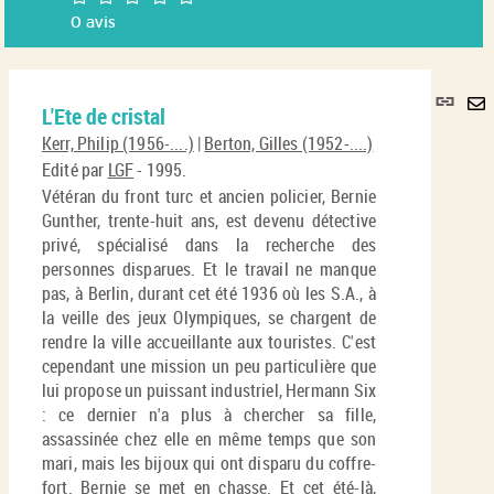
0
avis
Lie
L'Ete de cristal
per
En
(No
Kerr, Philip (1956-....)
|
Berton, Gilles (1952-....)
pa
fenê
Edité par
LGF
- 1995.
ma
Vétéran du front turc et ancien policier, Bernie
Gunther, trente-huit ans, est devenu détective
privé, spécialisé dans la recherche des
personnes disparues. Et le travail ne manque
pas, à Berlin, durant cet été 1936 où les S.A., à
la veille des jeux Olympiques, se chargent de
rendre la ville accueillante aux touristes. C'est
cependant une mission un peu particulière que
lui propose un puissant industriel, Hermann Six
: ce dernier n'a plus à chercher sa fille,
assassinée chez elle en même temps que son
mari, mais les bijoux qui ont disparu du coffre-
fort. Bernie se met en chasse. Et cet été-là,