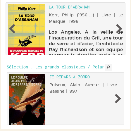
LA TOUR D'ABRAHAM
r.
Kerr, Philip (1956-....) | Livre | Le
Masque | 1996
en
Los Angeles. A la veille de
,
l'inauguration du Gril, une tour
nu
de verre et d'acier, l'architecte
ns
Ray Richardson et son équipe
es
mettent la dernière main à ce
ne
summum de la technologie.
nt
Un immeuble plus intelligent
Sélection
: Les grands classiques / Polar
que tous ceux jamais ...
S
JE REPARS À ZORRO
 |
Puiseux, Alain. Auteur | Livre |
Baleine | 1997
0,
e"
al
et
 :