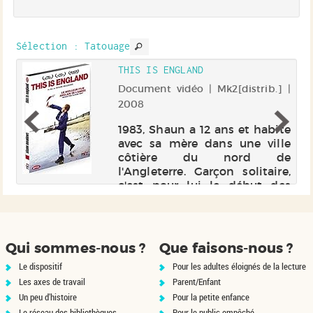
Sélection
: Tatouage
THIS IS ENGLAND
es
Document vidéo | Mk2[distrib.] |
2008
is
1983, Shaun a 12 ans et habite
es
avec sa mère dans une ville
on
côtière du nord de
ne
l'Angleterre. Garçon solitaire,
e
c'est pour lui le début des
et
vacances d'été, lorsqu'il
la
rencontre un groupe de
re
skinheads locaux. Avec eux,
Shaun découvre ...
Qui sommes-nous ?
Que faisons-nous ?
Le dispositif
Pour les adultes éloignés de la lecture
Les axes de travail
Parent/Enfant
Un peu d'histoire
Pour la petite enfance
Le réseau des bibliothèques
Pour le public empêché