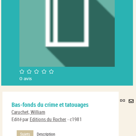
/5
0
avis
Lie
Bas-fonds du crime et tatouages
per
En
(No
Caruchet, William
pa
fenê
Edité par
Editions du Rocher
- c1981
ma
Sujets
Description