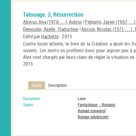
Tatouage. 3, Résurrection
Alonso, Ana (1970-....). Auteur
|
Pelegrín, Javier (1967-....
Demoulin, Axelle. Traducteur
|
Ancion, Nicolas (1971-....).
Edité par
Hachette
- 2015
Contre toute attente, le livre de la Création a aboli les 
vivants. Les morts en profitent donc pour aspirer peu à 
Alex sont chargés par leurs clans de régler la situation en 
2015
Sujets
Description
Document
Livre
Sujets
Fantastique -- Romans
Roman espagnol
Roman adolescent