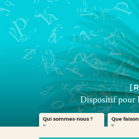
Aller
Aller
Aller
au
au
à
menu
contenu
la
recherche
Qui sommes-nous ?
Que faison