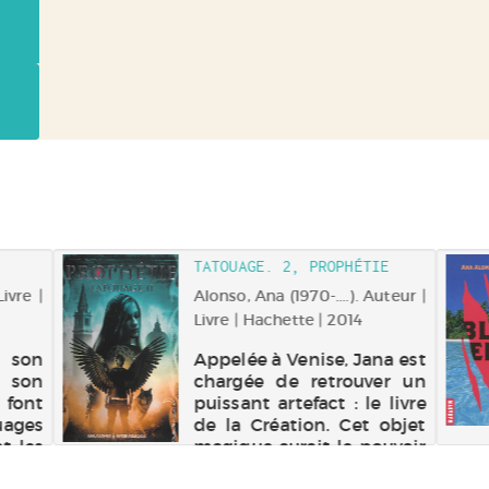
TATOUAGE. 2, PROPHÉTIE
Livre |
Alonso, Ana (1970-....). Auteur |
Livre | Hachette | 2014
 son
Appelée à Venise, Jana est
t son
chargée de retrouver un
ont
puissant artefact : le livre
ages
de la Création. Cet objet
t les
magique aurait le pouvoir
ar ce
de rendre ses forces à son