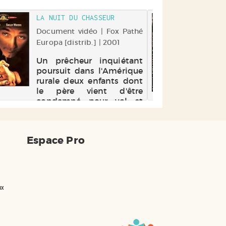
son âge, pour son
système immunitaire
LA NUIT DU CHASSEUR
VAL
exceptionnel. En échange
GUE
de leur collaboration à un
Document vidéo | Fox Pathé
mystérieux programme
Europa [distrib.] | 2001
Doc
de reche...
Vide
Un prêcheur inquiétant
poursuit dans l'Amérique
One
rurale deux enfants dont
et
le père vient d'être
mys
condamné pour vol et
d'u
meurtre. Avant son
cla
incarcération, le père leur
Aid
avait confié dix milles
par
Espace Pro
dollars, dont ils doivent
tou
révéler l'existenc...
bor
pour
ux