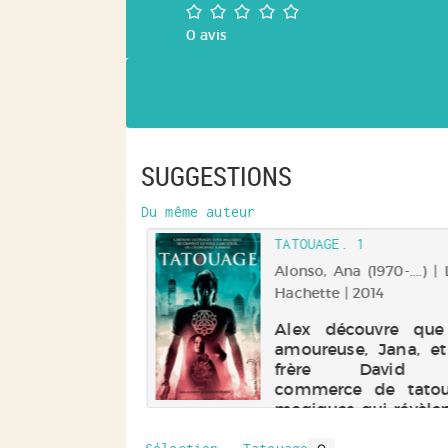
facebook
/5
(Nouvelle
0
avis
fenêtre)
SUGGESTIONS
Du même auteur
TATOUAGE. 1
Alonso, Ana (1970-....) | 
Hachette | 2014
Alex découvre que
amoureuse, Jana, e
frère David f
commerce de tatou
magiques qui révèlen
gens à eux-mêmes. P