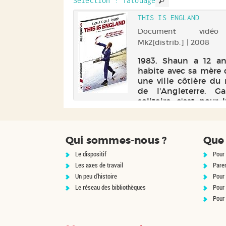
biais, il prend consc
Sélection
: Tatouage
qu'il est un magi
GE INACHEVÉ
THIS IS ENGLAND
d'une ancienne cas
qu'un ennemi terrible.
a. Auteur | Livre |
Document vidé
| 1999
Mk2[distrib.] | 2008
n croisé de trois
1983, Shaun a 12 an
ions de femmes
habite avec sa mère
ar un tatouage
une ville côtière du
é, bon prétexte
de l'Angleterre. Ga
cher sous une
solitaire, c'est pour l
ion magique
début des vacances d
issions
lorsqu'il rencontr
les et péchés
groupe de skinh
Qui sommes-nous ?
Que 
res. Explore la
locaux. Avec eux, S
e ouverte entre
découvre ...
Le dispositif
Pour 
t domin...
Les axes de travail
Pare
Un peu d'histoire
Pour 
Le réseau des bibliothèques
Pour
Pour