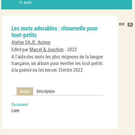
0
avis
Lie
Les mots adorables : ritournelle pour
per
En
tout-petits
(No
pa
fenê
Atelier SAJE. Auteur
ma
Edité par
Marcel & Joachim
- 2022
A l'aide des mots les plus mignons de la langue
française, un album pour éveiller les tout-petits
à la poésie ou les bercer. Electre 2022
Sujets
Description
Document
Livre