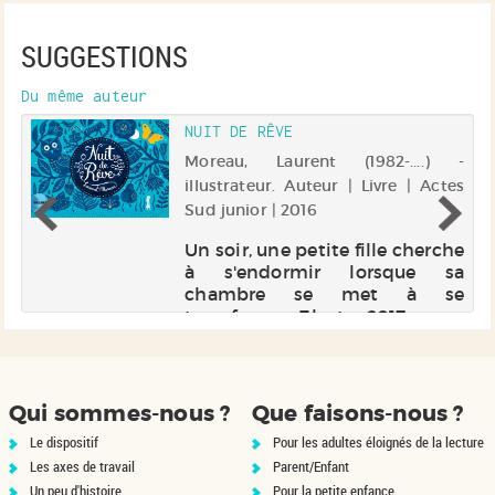
SUGGESTIONS
Du même auteur
NUIT DE RÊVE
Moreau, Laurent (1982-....) -
 -
illustrateur. Auteur | Livre | Actes
 |
Sud junior | 2016
Un soir, une petite fille cherche
à s'endormir lorsque sa
es
chambre se met à se
er
transformer. Electre 2017
e,
la
Qui sommes-nous ?
Que faisons-nous ?
Le dispositif
Pour les adultes éloignés de la lecture
Les axes de travail
Parent/Enfant
Un peu d'histoire
Pour la petite enfance