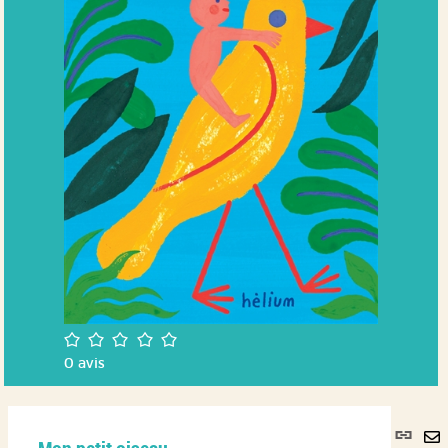
/5
0
avis
Lie