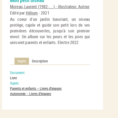
Mon petit oiseau
per
En
(No
Moreau, Laurent (1982-....) - illustrateur. Auteur
pa
fenê
Edité par
Hélium
- 2021
ma
Au coeur d'un jardin luxuriant, un oiseau
protège, cajole et guide son petit lors de ses
premières découvertes, jusqu'à son premier
envol. Un album sur les peurs et les joies qui
unissent parents et enfants. Electre 2022
Sujets
Description
Document
Livre
Sujets
Parents et enfants -- Livres d'images
Autonomie -- Livres d'images