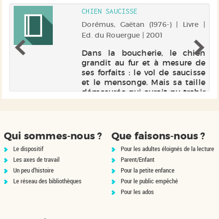
CHIEN SAUCISSE
 |
Dorémus, Gaëtan (1976-) | Livre |
Ed. du Rouergue | 2001
r.
Dans la boucherie, le chien
 à
grandit au fur et à mesure de
re
ses forfaits : le vol de saucisse
ec
et le mensonge. Mais sa taille
n
démesurée qui aurait pu trahir
de
le pinochien, lui permettra de
cerner un menteur bien plus
important.
Qui sommes-nous ?
Que faisons-nous ?
Le dispositif
Pour les adultes éloignés de la lecture
Les axes de travail
Parent/Enfant
Un peu d'histoire
Pour la petite enfance
Le réseau des bibliothèques
Pour le public empêché
Pour les ados