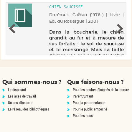
CHIEN SAUCISSE
 |
Dorémus, Gaëtan (1976-) | Livre |
Ed. du Rouergue | 2001
r.
Dans la boucherie, le chien
 à
grandit au fur et à mesure de
re
ses forfaits : le vol de saucisse
ec
et le mensonge. Mais sa taille
n
démesurée qui aurait pu trahir
de
le pinochien, lui permettra de
cerner un menteur bien plus
important.
Qui sommes-nous ?
Que faisons-nous ?
Le dispositif
Pour les adultes éloignés de la lecture
Les axes de travail
Parent/Enfant
Un peu d'histoire
Pour la petite enfance
Le réseau des bibliothèques
Pour le public empêché
Pour les ados