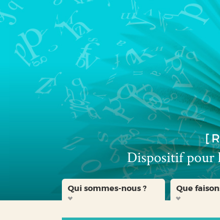
Aller
Aller
Aller
au
au
à
menu
contenu
la
recherche
Qui sommes-nous ?
Que faison