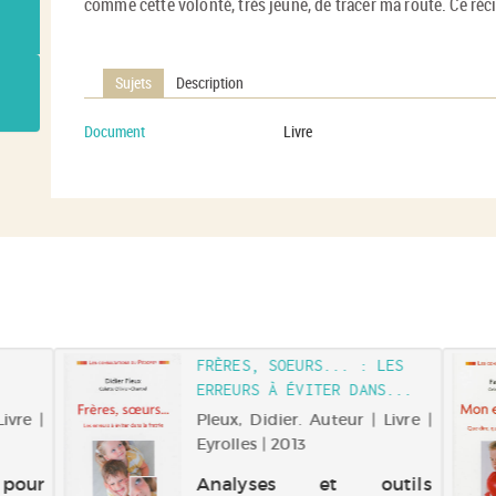
comme cette volonté, très jeune, de tracer ma route. Ce récit
Sujets
Description
Document
Livre
FRÈRES, SOEURS... : LES
ERREURS À ÉVITER DANS...
ivre |
Pleux, Didier. Auteur | Livre |
Eyrolles | 2013
 pour
Analyses et outils