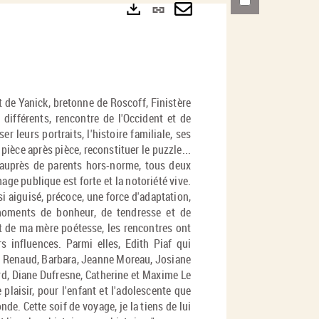
Lien
permanent
Envoyer
Exports
(Nouvelle
par
fenêtre)
mail
et de Yanick, bretonne de Roscoff, Finistère
 différents, rencontre de l'Occident et de
r leurs portraits, l'histoire familiale, ses
pièce après pièce, reconstituer le puzzle...
r auprès de parents hors-norme, tous deux
age publique est forte et la notoriété vive.
si aiguisé, précoce, une force d'adaptation,
 moments de bonheur, de tendresse et de
t de ma mère poétesse, les rencontres ont
rs influences. Parmi elles, Edith Piaf qui
n, Renaud, Barbara, Jeanne Moreau, Josiane
rd, Diane Dufresne, Catherine et Maxime Le
 plaisir, pour l'enfant et l'adolescente que
de. Cette soif de voyage, je la tiens de lui