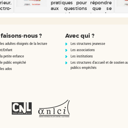
ieur,
pratiques pour répondre
tro-
aux questions que se
r sa
posent les parents sur les
relations entre leurs
enfants : la prévention ou
la suppression des
faisons-nous ?
Avec qui ?
rivalités et des jalousies, le
rôle de l'aîné comme
les adultes éloignés de la lecture
Les structures jeunesse
modèle, la différen...
nt/Enfant
Les associations
la petite enfance
Les institutions
 le public empêché
Les structures d'accueil et de soutien a
publics empêchés
 les ados