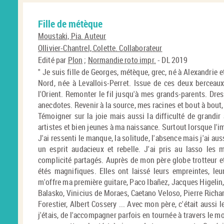
Fille de métèque
Moustaki, Pia. Auteur
Ollivier-Chantrel, Colette. Collaborateur
Edité par
Plon
;
Normandie roto impr.
- DL 2019
" Je suis fille de Georges, métèque, grec, né à Alexandrie 
Nord, née à Levallois-Perret. Issue de ces deux berceaux
l'Orient. Remonter le fil jusqu'à mes grands-parents. Dresse
anecdotes. Revenir à la source, mes racines et bout à bout, 
Témoigner sur la joie mais aussi la difficulté de grandi
artistes et bien jeunes à ma naissance. Surtout lorsque l'im
J'ai ressenti le manque, la solitude, l'absence mais j'ai aus
un esprit audacieux et rebelle. J'ai pris au lasso les
complicité partagés. Auprès de mon père globe trotteur e
étés magnifiques. Elles ont laissé leurs empreintes, leu
m'offre ma première guitare, Paco Ibañez, Jacques Higeli
Balasko, Vinicius de Moraes, Caetano Veloso, Pierre Richa
Forestier, Albert Cossery ... Avec mon père, c'était aussi le
j'étais, de l'accompagner parfois en tournée à travers le mon