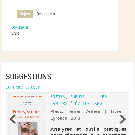
Sujets
Description
Document
Livre
SUGGESTIONS
Du même auteur
FRÈRES, SOEURS... : LES
ERREURS À ÉVITER DANS...
 |
Pleux, Didier. Auteur | Livre |
Eyrolles | 2013
r
,
Analyses et outils pratiques
r,