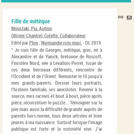
Lie
Fille de métèque
per
En
(No
Moustaki, Pia. Auteur
pa
fenê
Ollivier-Chantrel, Colette. Collaborateur
ma
Edité par
Plon
;
Normandie roto impr.
- DL 2019
" Je suis fille de Georges, métèque, grec, né à
Alexandrie et de Yanick, bretonne de Roscoff,
Finistère Nord, née à Levallois-Perret. Issue de
ces deux berceaux différents, rencontre de
l'Occident et de l'Orient. Remonter le fil jusqu'à
mes grands-parents. Dresser leurs portraits,
l'histoire familiale, ses anecdotes. Revenir à la
source, mes racines et bout à bout, pièce après
pièce, reconstituer le puzzle... Témoigner sur la
joie mais aussi la difficulté de grandir auprès de
parents hors-norme, tous deux artistes et bien
jeunes à ma naissance. Surtout lorsque l'image
publique est forte et la notoriété vive. J'ai