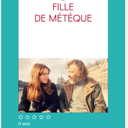
/5
0
avis