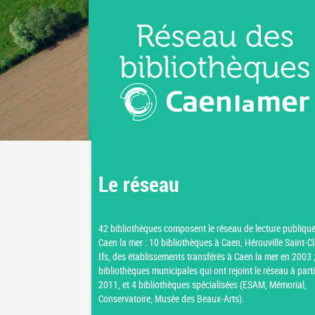
Aller
Aller
Aller
au
au
à
menu
contenu
la
recherche
Le réseau
42 bibliothèques composent le réseau de lecture publiqu
Caen la mer : 10 bibliothèques à Caen, Hérouville Saint-Cla
Ifs, des établissements transférés à Caen la mer en 2003 
bibliothèques municipales qui ont rejoint le réseau à parti
2011, et 4 bibliothèques spécialisées (ESAM, Mémorial,
Conservatoire, Musée des Beaux-Arts).