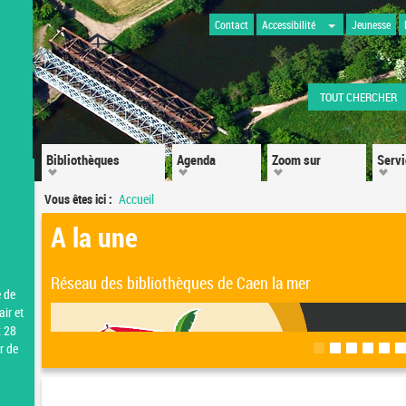
Contact
Accessibilité
Jeunesse
TOUT CHERCHER
Bibliothèques
Agenda
Zoom sur
Serv
Vous êtes ici :
Accueil
A la une
Réseau des bibliothèques de Caen la mer
e de
ir et
; 28
r de