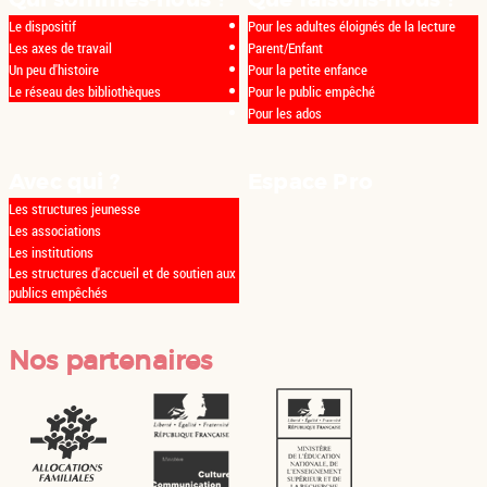
Le dispositif
Pour les adultes éloignés de la lecture
Les axes de travail
Parent/Enfant
Un peu d'histoire
Pour la petite enfance
Le réseau des bibliothèques
Pour le public empêché
Pour les ados
Avec qui ?
Espace Pro
Les structures jeunesse
Les associations
Les institutions
Les structures d'accueil et de soutien aux
publics empêchés
Nos partenaires