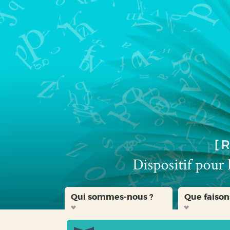
Aller
Aller
Aller
au
au
à
menu
contenu
la
recherche
Qui sommes-nous ?
Que faison