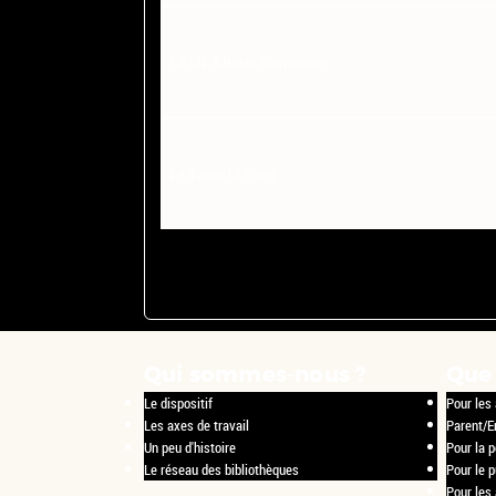
CEMEA Basse-Normandie
Le Tunnel à Caen
Qui sommes-nous ?
Que 
Le dispositif
Pour les 
Les axes de travail
Parent/E
Un peu d'histoire
Pour la p
Le réseau des bibliothèques
Pour le 
Pour les