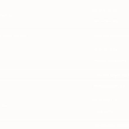
02 31 47 57 98
int-Clair
info@enefa.org
n milieu scolaire)
contact@laligue14.org
02 31 74 19 64
lerelaisscolaire@free.f
contact@capsport-epi.f
secretariat@epe14.fr
02 31 43 91 20
Clair
contact
@aqj.fr
lafabriqueabrac@yahoo