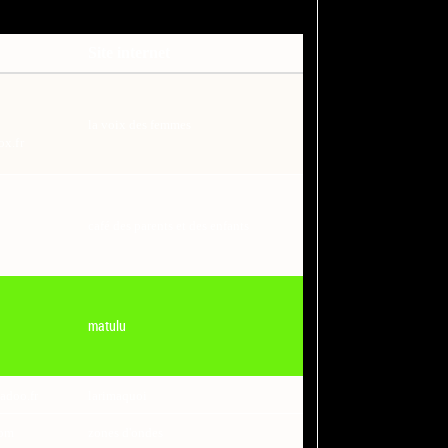
Site internet
la voix des femmes
x.fr
café des parents et des enfants
matulu
adoo.fr
larimaquoi
com
zones d'ondes