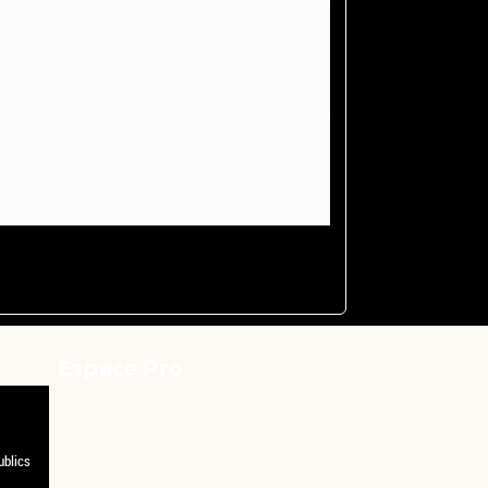
cemea basse-normandie
sso.fr
le tunnel
Espace Pro
ublics