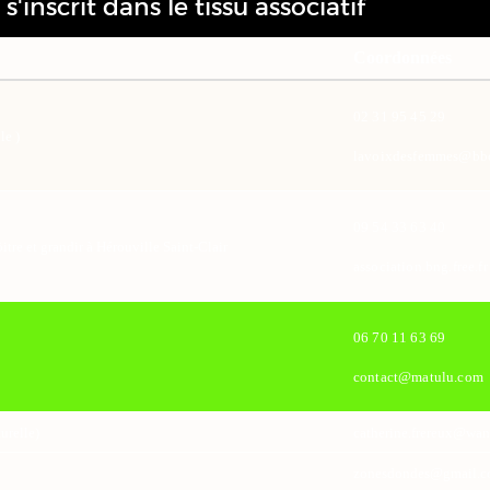
s'inscrit dans le tissu associatif
Coordonnées
02 31 95 45 29
le )
lavoixdesfemmes@bbo
09 54 33 63 40
itre et grandir à Hérouville Saint-Clair
association.bng.free.fr
06 70 11 63 69
contact@matulu.com
urelle)
catherine.frereux@wan
zonesdondes@gmail.