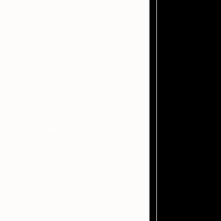
enefa
lire et faire lire dans le calvados
le relais scolaire de caen
r
r
cap sport
epe calvados
aqj d'hérouville saint-clair
.fr
la fabrique à brac