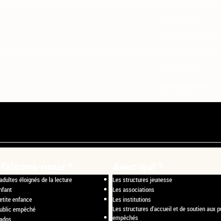
02 31 86 14 11
education@cemea-bn.a
02 31 52 27 53
tunnelgdd@free.fr
faisons-nous ?
Avec qui ?
adultes éloignés de la lecture
Les structures jeunesse
nfant
Les associations
etite enfance
Les institutions
Les structures d'accueil et de soutien aux p
public empêché
empêchés
 ados