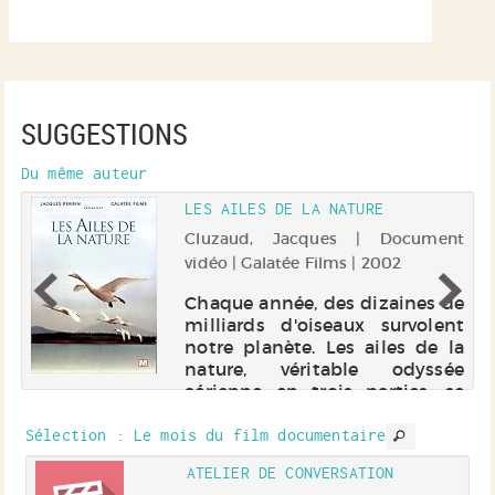
SUGGESTIONS
Du même auteur
LES AILES DE LA NATURE
he
Cluzaud, Jacques | Document
vidéo | Galatée Films | 2002
it
Chaque année, des dizaines de
es
milliards d'oiseaux survolent
te
notre planète. Les ailes de la
a
nature, véritable odyssée
es
aérienne en trois parties, se
es
propose de voler avec les
e
oiseaux au-dessus des mers et
Sélection
: Le mois du film documentaire
des continents, d'un pôle à...
ATELIER DE CONVERSATION