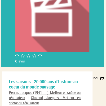
/5
0
avis
Lie
Les saisons : 20 000 ans d'histoire au
per
En
coeur du monde sauvage
(No
pa
fenê
Perrin, Jacques (1941-....). Metteur en scène ou
ma
réalisateur
|
Cluzaud, Jacques. Metteur en
scène ou réalisateur