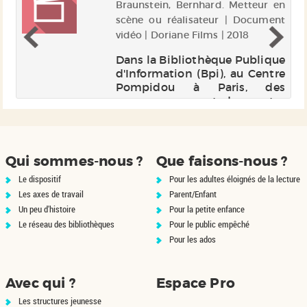
 |
Braunstein, Bernhard. Metteur en
Up
scène ou réalisateur | Document
vidéo | Doriane Films | 2018
ie
Dans la Bibliothèque Publique
te
d'Information (Bpi), au Centre
Sa
Pompidou à Paris, des
on
personnes venant des quatre
un
coins du monde se
ts
rencontrent chaque semaine,
on
dans l'Atelier de conversation
de
pour parler français. Les
Qui sommes-nous ?
Que faisons-nous ?
réfugiés de guer...
Le dispositif
Pour les adultes éloignés de la lecture
Les axes de travail
Parent/Enfant
Un peu d'histoire
Pour la petite enfance
Le réseau des bibliothèques
Pour le public empêché
Pour les ados
Avec qui ?
Espace Pro
Les structures jeunesse