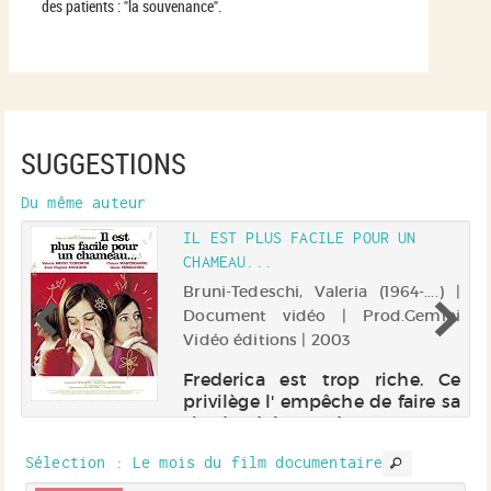
des patients : "la souvenance".
SUGGESTIONS
Du même auteur
IL EST PLUS FACILE POUR UN
CHAMEAU...
ue
 |
Bruni-Tedeschi, Valeria (1964-....) |
Document vidéo | Prod.Gemini
Vidéo éditions | 2003
t
l
Frederica est trop riche. Ce
it
privilège l' empêche de faire sa
e
vie d' adulte et d'assumer son
pt
quotidien, sa vie sentimentale
,
Sélection
: Le mois du film documentaire
et familiale. Elle cherche le
e.
réconfort dans l' imaginaire.