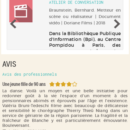
ATELIER DE CONVERSATION
 à
 |
Braunstein, Bernhard. Metteur en
Up
scène ou réalisateur | Document
vidéo | Doriane Films | 2018
ie
Dans la Bibliothèque Publique
te
d'Information (Bpi), au Centre
Sa
Pompidou à Paris, des
on
personnes venant des quatre
un
coins du monde se
AVIS
ts
rencontrent chaque semaine,
on
dans l'Atelier de conversation
de
pour parler français. Les
Avis des professionnels
réfugiés de guer...
4/5
Une jeune fille de 90 ans
La danse. Voilà un moyen et une belle initiative pour
redonner goût à la vie l'espace d'un moment à des
pensionnaires abimés et éprouvés par l'âge et l'existence.
Valéria Bruni-Tedeschi filme avec beaucoup de délicatesse
et sensibilité le chorégraphe Thierry Thieû Niang dans un
service de gériatrie de la région parisienne. La fragilité et la
fraîcheur de Blanche y est particulièrement émouvante.
Bouleversant.