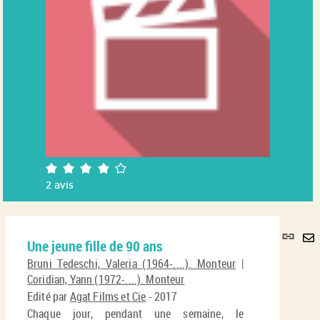
4/5
2
avis
Lie
Une jeune fille de 90 ans
per
En
(No
Bruni Tedeschi, Valeria (1964-....). Monteur
|
pa
fenê
Coridian, Yann (1972-....). Monteur
ma
Edité par
Agat Films et Cie
- 2017
Chaque jour, pendant une semaine, le