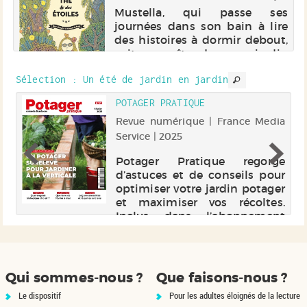
te
Mustella, qui passe ses
e
journées dans son bain à lire
le
des histoires à dormir debout,
e
voit apparaître dans son jardin
ne
le magicien d'un de ces récits.
er
Sélection
: Un été de jardin en jardin
Elle part aussitôt à sa
poursuite. Electre 2015
POTAGER PRATIQUE
r |
Revue numérique | France Media
Service | 2025
et
Potager Pratique regorge
 a
d’astuces et de conseils pour
es
optimiser votre jardin potager
ei
et maximiser vos récoltes.
 à
Inclus dans l’abonnement
st
Cafeyn Premium, ce titre est
s
idéal pour les passionnés de
e
jardinage. Abonnez-vous via
Cafeyn...
Qui sommes-nous ?
Que faisons-nous ?
Le dispositif
Pour les adultes éloignés de la lecture