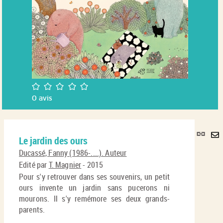
/5
0
avis
Lie
Le jardin des ours
per
En
(No
Ducassé, Fanny (1986-....). Auteur
pa
fenê
Edité par
T. Magnier
- 2015
ma
Pour s'y retrouver dans ses souvenirs, un petit
ours invente un jardin sans pucerons ni
mourons. Il s'y remémore ses deux grands-
parents.