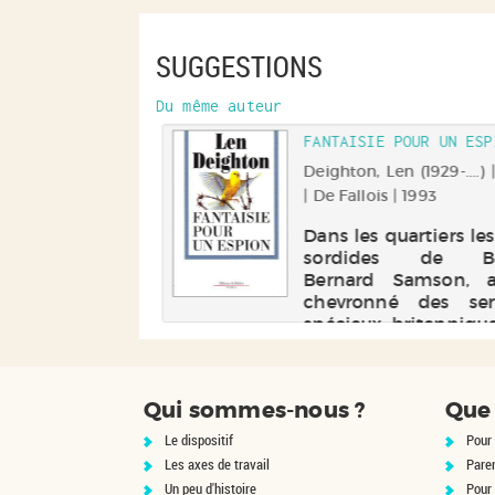
SUGGESTIONS
Du même auteur
FANTAISIE POUR UN ESP
Deighton, Len (1929-....) 
| De Fallois | 1993
Dans les quartiers le
sordides de Ber
Bernard Samson, a
chevronné des ser
spéciaux britannique
retrouve traqué pa
propres collègues. Mo
il s'est montré 
Qui sommes-nous ?
Que 
curieux sur les ra
exactes de la d...
Le dispositif
Pour 
Les axes de travail
Pare
Un peu d'histoire
Pour 