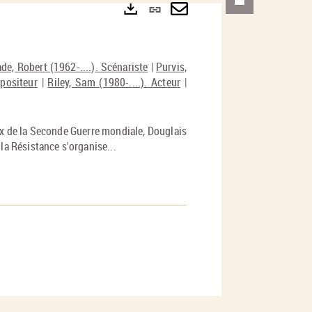
Lien
permanent
Envoyer
Exports
(Nouvelle
par
de, Robert (1962-....). Scénariste
|
Purvis,
fenêtre)
mail
mpositeur
|
Riley, Sam (1980-....). Acteur
|
ux de la Seconde Guerre mondiale, Douglais
la Résistance s'organise...