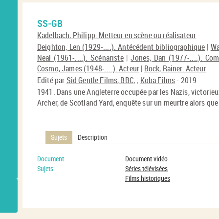
SS-GB
Kadelbach, Philipp. Metteur en scène ou réalisateur
Deighton, Len (1929-....). Antécédent bibliographique
|
Wa
Neal (1961-....). Scénariste
|
Jones, Dan (1977-....). Co
Cosmo, James (1948-....). Acteur
|
Bock, Rainer. Acteur
Edité par
Sid Gentle Films, BBC,
;
Koba Films
- 2019
1941. Dans une Angleterre occupée par les Nazis, victorie
Archer, de Scotland Yard, enquête sur un meurtre alors que 
Sujets
Description
Document
Document vidéo
Sujets
Séries télévisées
Films historiques