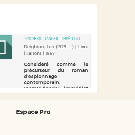
IPCRESS DANGER IMMÉDIAT
Deighton, Len (1929-....) | Livre
| Laffont | 1967
Considéré comme le
précurseur du roman
d'espionnage
contemporain,
Ipcress,danger immédiat
a été porté à l'écran en
1965, avec Michael Caine
dans le rôle principal. Un
Espace Pro
classique publié au cœur
de la Guerre Froide. Un
biochimiste de...