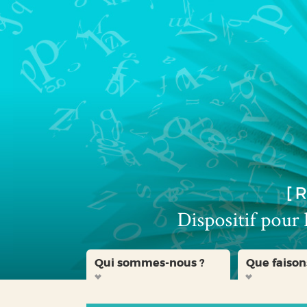
Aller
Aller
Aller
au
au
à
menu
contenu
la
recherche
Qui sommes-nous ?
Que faison