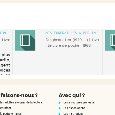
ION
MES FUNERAILLES A BERLIN
| Livre
Deighton, Len (1929-....) | Livre
| Le Livre de poche | 1968
s plus
lin,
gent
vices
s, se
r ses
tif :
trop
faisons-nous ?
Avec qui ?
isons
les adultes éloignés de la lecture
Les structures jeunesse
nt/Enfant
Les associations
la petite enfance
Les institutions