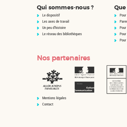
 dans la police
d'archéologues en pr
Qui sommes-nous ?
Que 
ibérer le monstre
pour aller sur la colli
lle en elle. ...
Palatino vérifier l
Le dispositif
Pour 
fouilles. Une surprise 
Les axes de travail
Pare
attend.
Un peu d'histoire
Pour 
Le réseau des bibliothèques
Pour
Pour
Nos partenaires
Mentions légales
Contact