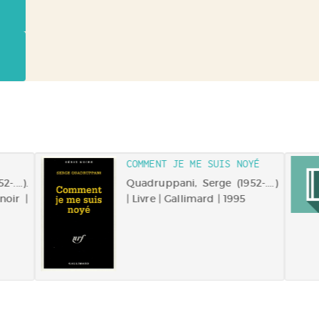
COMMENT JE ME SUIS NOYÉ
....).
Quadruppani, Serge (1952-....)
noir |
| Livre | Gallimard | 1995