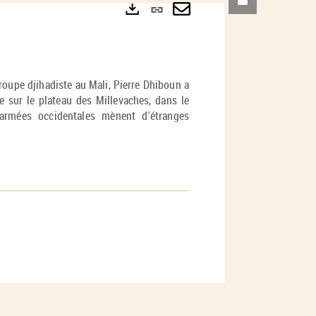
Lien
permanent
Envoyer
Exports
(Nouvelle
par
fenêtre)
mail
roupe djihadiste au Mali, Pierre Dhiboun a
e sur le plateau des Millevaches, dans le
 armées occidentales mènent d'étranges