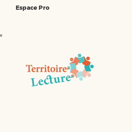
alternative, au lendemain
Espace Pro
du meurtre de Rosa qui
aidait bénévolement à
l'intendance. Peu à...
ux