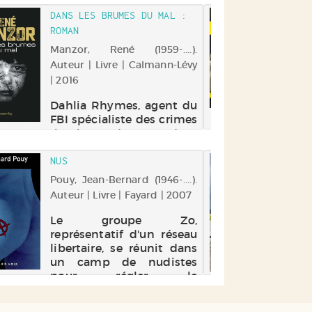
DANS LES BRUMES DU MAL :
SCÈ
ROMAN
: U
Manzor, René (1959-....).
Mar
Auteur | Livre | Calmann-Lévy
(198
| 2016
Pas
Dahlia Rhymes, agent du
Un
FBI spécialiste des crimes
tr
rituels, est de retour dans
Mus
sa Caroline du Sud natale.
po
Elle enquête sur des
rep
NUS
LES
enfants disparus dont la
meu
KIL
Pouy, Jean-Bernard (1946-....).
mère a été assassinée et
pré
Auteur | Livre | Fayard | 2007
Mon
en particulier sur Tom,
la
Aute
son neveu. Ayant coupé
h
Le groupe Zo,
toute ...
my
représentatif d'un réseau
Le
pro
libertaire, se réunit dans
fa
un camp de nudistes
vil
pour régler le
de 
fonctionnement de leur
contre-société