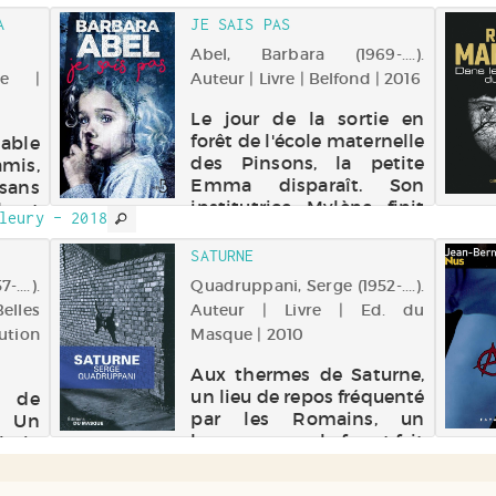
A
JE SAIS PAS
Abel, Barbara (1969-....).
re |
Auteur | Livre | Belfond | 2016
Le jour de la sortie en
forêt de l'école maternelle
sable
des Pinsons, la petite
mis,
Emma disparaît. Son
 sans
institutrice Mylène finit
l est
leury - 2018
par la retrouver à la nuit
e de
tombante dans une
ique
SATURNE
cavité. Piégée à son tour,
ents
...).
Quadruppani, Serge (1952-....).
l'institutrice parvient à
 plus
elles
Auteur | Livre | Ed. du
hisser la f...
nt se
bution
Masque | 2010
Aux thermes de Saturne,
un lieu de repos fréquenté
e de
par les Romains, un
. Un
homme ouvre le feu et fait
lmie
trois victimes et plusieurs
nde.
blessés avant de s'enfuir.
upe