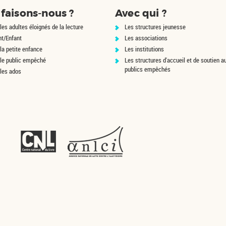
La commissaire
ofite
faisons-nous ?
Avec qui ?
Tavianello, chargée de
ne du
l'enquête, ne veut
eurs
les adultes éloignés de la lecture
Les structures jeunesse
négliger aucune pist...
les y
nt/Enfant
Les associations
la petite enfance
Les institutions
 le public empêché
Les structures d'accueil et de soutien a
publics empêchés
 les ados