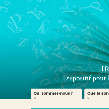
Aller
Aller
Aller
au
au
à
menu
contenu
la
recherche
Qui sommes-nous ?
Que faison