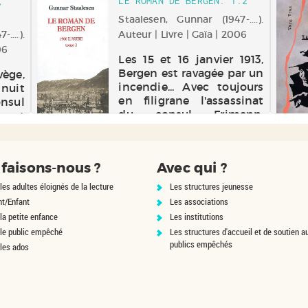
upe
,
LE ROMAN DE BERGEN. T.2
La commissaire
ofite
Staalesen, Gunnar (1947-....).
Tavianello, chargée de
ne du
....).
Auteur | Livre | Gaïa | 2006
l'enquête, ne veut
eurs
06
négliger aucune pist...
les y
Les 15 et 16 janvier 1913,
Bergen est ravagée par un
ège,
incendie... Avec toujours
 nuit
en filigrane l'assassinat
nsul
du consul Frimann,
 est
l'auteur raconte l'histoire
rtant
de différentes familles sur
 Les
fond de lutte sociale au
és de
faisons-nous ?
Avec qui ?
début du XXe siècle en
 très
No...
crime
les adultes éloignés de la lecture
Les structures jeunesse
nt/Enfant
Les associations
la petite enfance
Les institutions
 le public empêché
Les structures d'accueil et de soutien a
publics empêchés
 les ados