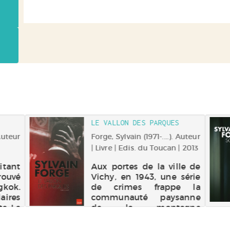
LE VALLON DES PARQUES
 Auteur
Forge, Sylvain (1971-....). Auteur
| Livre | Edis. du Toucan | 2013
itant
Aux portes de la ville de
rouvé
Vichy, en 1943, une série
gkok.
de crimes frappe la
aires
communauté paysanne
e. Le
de la montagne
athan
bourbonnaise. C'est
tre à
l'occasion, pour André