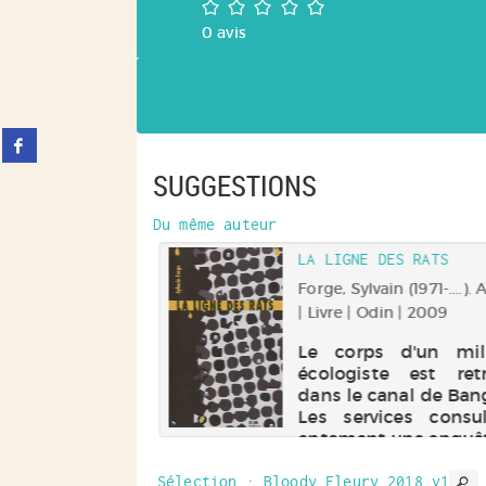
/5
0
avis
Partager
sur
SUGGESTIONS
facebook
(Nouvelle
fenêtre)
Du même auteur
LA LIGNE DES RATS
Forge, Sylvain (1971-....).
| Livre | Odin | 2009
Le corps d'un mil
écologiste est ret
dans le canal de Ban
Les services consul
entament une enquêt
frère du défunt, N
Leguyadec, psychia
Sélection
: Bloody Fleury 2018 v1