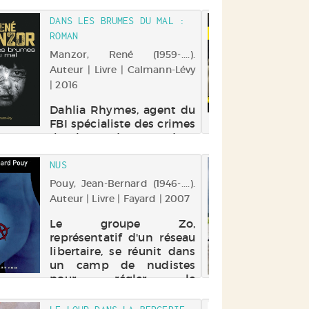
permis de faire tomber de
DANS LES BRUMES DU MAL :
SCÈ
gros trafiquants. Mais
ROMAN
: U
depuis...
Manzor, René (1959-....).
Mar
Auteur | Livre | Calmann-Lévy
(198
| 2016
Pas
Dahlia Rhymes, agent du
Un
FBI spécialiste des crimes
tr
rituels, est de retour dans
Mus
sa Caroline du Sud natale.
po
Elle enquête sur des
rep
NUS
LES
enfants disparus dont la
meu
KIL
Pouy, Jean-Bernard (1946-....).
mère a été assassinée et
pré
Auteur | Livre | Fayard | 2007
Mon
en particulier sur Tom,
la
Aute
son neveu. Ayant coupé
h
Le groupe Zo,
toute ...
my
représentatif d'un réseau
Le
pro
libertaire, se réunit dans
fa
un camp de nudistes
vil
pour régler le
de 
fonctionnement de leur
contre-société