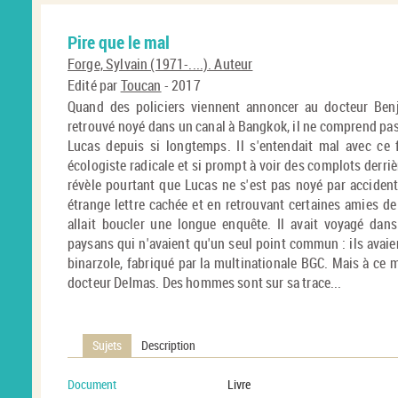
Pire que le mal
Forge, Sylvain (1971-....). Auteur
Edité par
Toucan
- 2017
Quand des policiers viennent annoncer au docteur Ben
retrouvé noyé dans un canal à Bangkok, il ne comprend pas to
Lucas depuis si longtemps. Il s'entendait mal avec ce 
écologiste radicale et si prompt à voir des complots derri
révèle pourtant que Lucas ne s'est pas noyé par accident
étrange lettre cachée et en retrouvant certaines amies 
allait boucler une longue enquête. Il avait voyagé dans
paysans qui n'avaient qu'un seul point commun : ils avaien
binarzole, fabriqué par la multinationale BGC. Mais à ce m
docteur Delmas. Des hommes sont sur sa trace...
Sujets
Description
Document
Livre