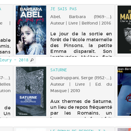
colis
Lange, directeur de la
A
JE SAIS PAS
e peu
police judiciaire et ancien
des brigades mobiles, de
Abel, Barbara (1969-....).
retr...
re |
Auteur | Livre | Belfond | 2016
Le jour de la sortie en
forêt de l'école maternelle
sable
des Pinsons, la petite
mis,
Emma disparaît. Son
 sans
institutrice Mylène finit
l est
leury - 2018
par la retrouver à la nuit
e de
tombante dans une
ique
SATURNE
cavité. Piégée à son tour,
ents
...).
Quadruppani, Serge (1952-....).
l'institutrice parvient à
 plus
elles
Auteur | Livre | Ed. du
hisser la f...
nt se
bution
Masque | 2010
Aux thermes de Saturne,
un lieu de repos fréquenté
e de
par les Romains, un
. Un
homme ouvre le feu et fait
lmie
trois victimes et plusieurs
nde.
blessés avant de s'enfuir.