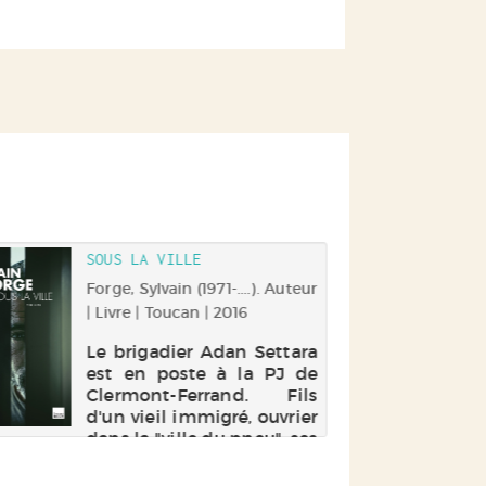
SOUS LA VILLE
Forge, Sylvain (1971-....). Auteur
| Livre | Toucan | 2016
Le brigadier Adan Settara
est en poste à la PJ de
Clermont-Ferrand. Fils
d'un vieil immigré, ouvrier
dans la "ville du pneu", ses
bons tuyaux dans les
cités lui ont autrefois