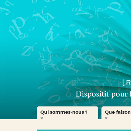
Aller
Aller
Aller
au
au
à
menu
contenu
la
recherche
Qui sommes-nous ?
Que faison