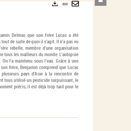
Lien
permanent
Envoyer
Exports
(Nouvelle
par
fenêtre)
mail
jamin Delmas que son frère Lucas a été
ut de suite de quoi il s'agit. Il n'a pas vu
frère rebelle, membre d'une organisation
ère tous les malheurs du monde. L'autopsie
. On l'a maintenu sous l'eau. Grâce à une
de son frère, Benjamin comprend que Lucas
 plusieurs pays d'Asie à la rencontre de
t tous utilisé un pesticide surpuissant, le
oment précis, il est déjà trop tard pour le