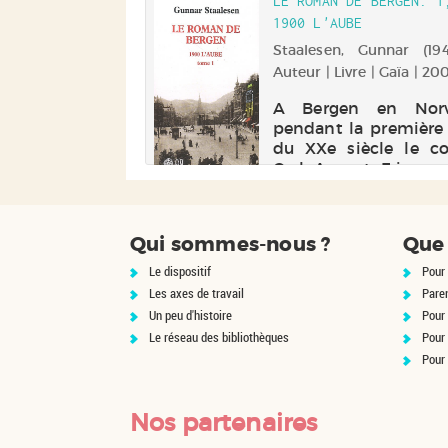
Un petit gro
HUS
LE ROMAN DE BERGEN. 1
 dans la police
d'archéologues en pr
1900 L'AUBE
 Gunnar (1947-....).
ibérer le monstre
pour aller sur la colli
vre | Gaia éditions |
Staalesen, Gunnar (1947-
lle en elle. ...
Palatino vérifier l
Auteur | Livre | Gaïa | 20
fouilles. Une surprise 
attend.
e aventure de
A Bergen en Norv
um, détective
pendant la première
orvégien, qui
du XXe siècle le co
e des camarades
Carl August Frimann
 à l'occasion des
frappé à mort en so
es de l'un d'entre
d'un bal costumé.
es événements
deux policiers charg
Qui sommes-nous ?
Que 
s en rapport avec
l'enquête concluent
sé surviennent.
vite qu'il s'agit d'un 
Le dispositif
Pour 
 est rendue...
passionne...
Les axes de travail
Pare
Un peu d'histoire
Pour 
Le réseau des bibliothèques
Pour
Pour
Nos partenaires