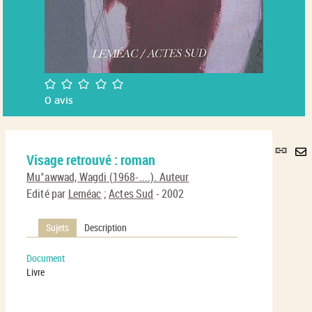
/5
0
avis
Lie
Visage retrouvé : roman
per
En
(No
Mu°awwad, Wagdi (1968-....). Auteur
pa
fenê
Edité par
Leméac
;
Actes Sud
- 2002
ma
Sujets
Description
Document
Livre