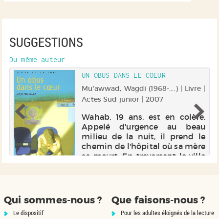
SUGGESTIONS
Du même auteur
UN OBUS DANS LE COEUR
 |
Mu'awwad, Wagdi (1968-....) | Livre |
Actes Sud junior | 2007
e
Wahab, 19 ans, est en colère.
 à
Appelé d'urgence au beau
té
milieu de la nuit, il prend le
ui
chemin de l'hôpital où sa mère
a,
se meurt. En traversant la ville
ui
en pleine tempête de neige, il
de
se retrouve aux prises avec ses
pensées, son pass...
Qui sommes-nous ?
Que faisons-nous ?
Le dispositif
Pour les adultes éloignés de la lecture