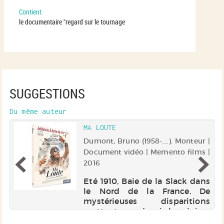
Contient
le documentaire "regard sur le tournage
SUGGESTIONS
Du même auteur
MA LOUTE
 |
Dumont, Bruno (1958-....). Monteur |
 |
Document vidéo | Memento films |
2016
ns
Eté 1910, Baie de la Slack dans
e
le Nord de la France. De
s
mystérieuses disparitions
n.
mettent en émoi la région.
r
L'improbable inspecteur