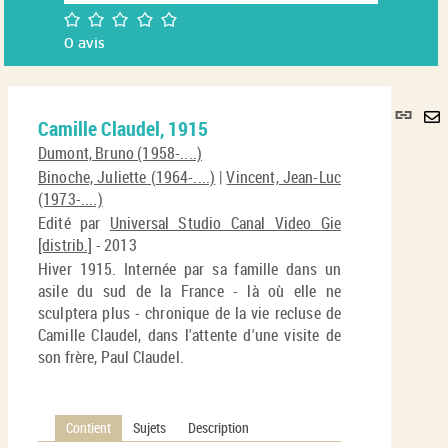
/5
0
avis
Lie
Camille Claudel, 1915
per
En
(No
Dumont, Bruno (1958-....)
pa
fenê
Binoche, Juliette (1964-....)
|
Vincent, Jean-Luc
ma
(1973-....)
Edité par
Universal Studio Canal Video Gie
[distrib.]
- 2013
Hiver 1915. Internée par sa famille dans un
asile du sud de la France - là où elle ne
sculptera plus - chronique de la vie recluse de
Camille Claudel, dans l'attente d'une visite de
son frère, Paul Claudel.
Contient
Sujets
Description