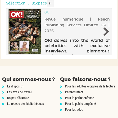
oy
Sélection
: Biopics
Machin et son sagace Malfoy
se
(mal)mènent l'enquête. Ils se
OK !
au
retrouvent bien malgré eux, au
coeur d...
nt
Revue numérique | Reach
 |
Publishing Services Limited UK |
2026
es
OK! delves into the world of
ls
celebrities with exclusive
ds
interviews, glamorous
La
updates, and unseen photos.
ns
Included with a Cafeyn
is
Premium subscription, this
e-
magazine is a go-to for fans of
 a
celebrity news. Subscribe via
Qui sommes-nous ?
Que faisons-nous ?
Cafeyn to st...
Le dispositif
Pour les adultes éloignés de la lecture
Les axes de travail
Parent/Enfant
Un peu d'histoire
Pour la petite enfance
Le réseau des bibliothèques
Pour le public empêché
Pour les ados