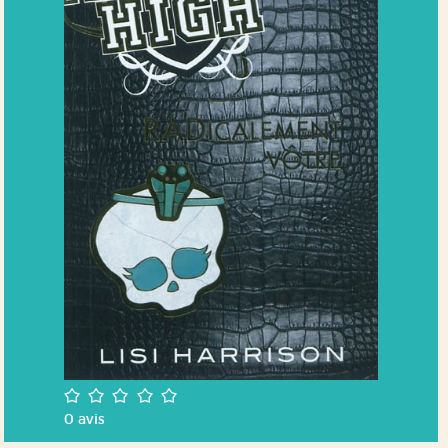
/5
0
avis