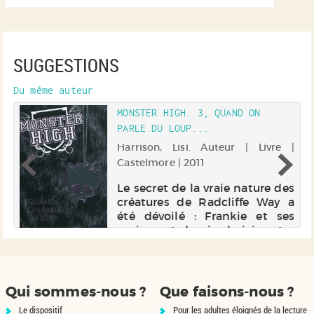
SUGGESTIONS
Du même auteur
MONSTER HIGH. 3, QUAND ON
PARLE DU LOUP...
 |
Harrison, Lisi. Auteur | Livre |
Castelmore | 2011
nt
on
Le secret de la vraie nature des
un
créatures de Radcliffe Way a
s
été dévoilé : Frankie et ses
es
amis vont devoir choisir entre
s
se cacher, s'exiler ou se battre
pour le respect de leurs droits
et de leur différence. Clawdeen
a fait son ...
Qui sommes-nous ?
Que faisons-nous ?
Le dispositif
Pour les adultes éloignés de la lecture