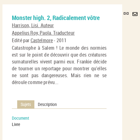
Lie
Monster high. 2, Radicalement vôtre
per
En
(No
Harrison, Lisi. Auteur
pa
fenê
Appelius Roy, Paola. Traducteur
ma
Edité par
Castelmore
- 2011
Catastrophe à Salem ! Le monde des normies
est sur le point de découvrir que des créatures
surnaturelles vivent parmi eux. Frankie décide
de tourner un reportage pour montrer qu'elles
ne sont pas dangereuses. Mais rien ne se
déroule comme prévu...
Sujets
Description
Document
Livre