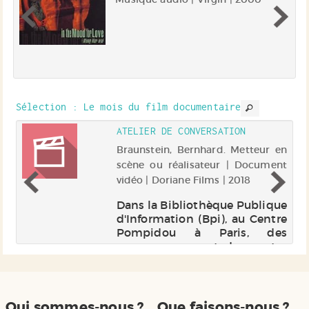
nt
es
e
ur
n
Sélection
: Le mois du film documentaire
ré
s
ATELIER DE CONVERSATION
s
 |
Braunstein, Bernhard. Metteur en
et
Up
scène ou réalisateur | Document
vidéo | Doriane Films | 2018
ie
Dans la Bibliothèque Publique
te
d'Information (Bpi), au Centre
Sa
Pompidou à Paris, des
on
personnes venant des quatre
un
coins du monde se
ts
rencontrent chaque semaine,
on
dans l'Atelier de conversation
de
pour parler français. Les
Qui sommes-nous ?
Que faisons-nous ?