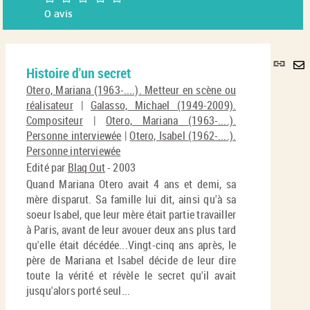
0
avis
Lie
Histoire d'un secret
per
En
(No
Otero, Mariana (1963-....). Metteur en scène ou
pa
fenê
réalisateur
|
Galasso, Michael (1949-2009).
ma
Compositeur
|
Otero, Mariana (1963-....).
Personne interviewée
|
Otero, Isabel (1962-....).
Personne interviewée
Edité par
Blaq Out
- 2003
Quand Mariana Otero avait 4 ans et demi, sa
mère disparut. Sa famille lui dit, ainsi qu'à sa
soeur Isabel, que leur mère était partie travailler
à Paris, avant de leur avouer deux ans plus tard
qu'elle était décédée...Vingt-cinq ans après, le
père de Mariana et Isabel décide de leur dire
toute la vérité et révèle le secret qu'il avait
jusqu'alors porté seul...