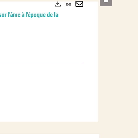
Lien
permanent
Envoyer
Exports
ur l'âme à l'époque de la
(Nouvelle
par
fenêtre)
mail
2