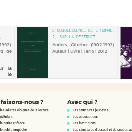
L'OBSOLESCENCE DE L'HOMME.
, ...
2, SUR LA DESTRUCT...
1992).
Anders, Günther (1902-1992).
ord de
Auteur | Livre | Fario | 2012
ur la
, le
t ses
monde
st le
 en
faisons-nous ?
Avec qui ?
r les
tion
les adultes éloignés de la lecture
Les structures jeunesse
l de
nt/Enfant
Les associations
titué
la petite enfance
Les institutions
 le public empêché
Les structures d'accueil et de soutien a