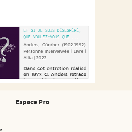
ET SI JE SUIS DÉSESPÉRÉ,
QUE VOULEZ-VOUS QUE ...
Anders, Günther (1902-1992).
Personne interviewée | Livre |
Allia | 2022
Dans cet entretien réalisé
en 1977, G. Anders retrace
l'ensemble de sa carrière :
ses rapports tumultueux
avec Brecht, la vie difficile
des émigrés allemands,
Espace Pro
etc. Une présentation par
lui-même de l'oeuvre d'un
des intellectuels a...
ux