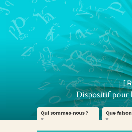
Aller
Aller
Aller
au
au
à
menu
contenu
la
recherche
Qui sommes-nous ?
Que faison