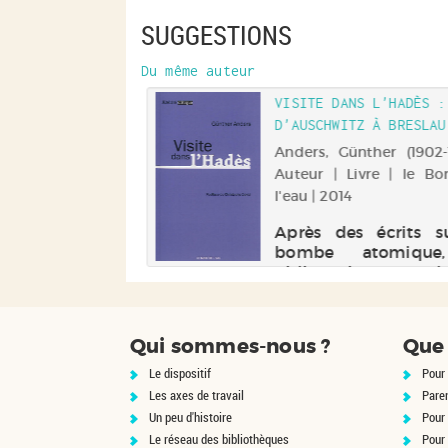
SUGGESTIONS
Du même auteur
VISITE DANS L'HADÈS :
D'AUSCHWITZ À BRESLAU
Anders, Günther (1902-
Auteur | Livre | le B
l'eau | 2014
Après des écrits s
bombe atomique
philosophe poursui
réflexions sur le 
apocalyptique qu'e
XXe siècle
Qui sommes-nous ?
Que 
s'interrogeant su
camps d'extermina
Le dispositif
Pour 
nazis. L'essentie
Les axes de travail
Pare
l'ouvrage est cons
Un peu d'histoire
Pour 
d'un journ...
Le réseau des bibliothèques
Pour