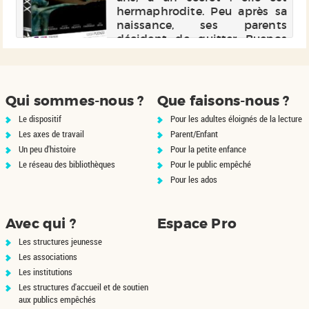
st
hermaphrodite. Peu après sa
,
naissance, ses parents
ar
décident de quitter Buenos
au
Aires pour s'installer sur la
st
côte uruguayenne, dans une
un
maison de bois perdue dans
la
les dunes. X...
Qui sommes-nous ?
Que faisons-nous ?
Le dispositif
Pour les adultes éloignés de la lecture
Les axes de travail
Parent/Enfant
Un peu d'histoire
Pour la petite enfance
Le réseau des bibliothèques
Pour le public empêché
Pour les ados
Avec qui ?
Espace Pro
Les structures jeunesse
Les associations
Les institutions
Les structures d'accueil et de soutien
aux publics empêchés