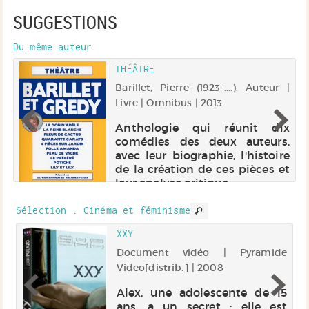
SUGGESTIONS
Du même auteur
THÉÂTRE
 |
Barillet, Pierre (1923-....). Auteur |
Livre | Omnibus | 2013
re
Anthologie qui réunit dix
st
comédies des deux auteurs,
es
avec leur biographie, l'histoire
le
de la création de ces pièces et
du
leur analyse critique.
de
ez
Sélection
: Cinéma et féminisme
XXY
he
Document vidéo | Pyramide
Video[distrib.] | 2008
en
Alex, une adolescente de 15
a,
ans, a un secret : elle est