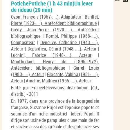
PotichePotiche (1 h 43 min)Un lever
per
En
de rideau (29 min)
(No
pa
fenê
Ozon, François (1967-....). Adaptateur
|
Barillet,
ma
Pierre (1923-....). Antécédent bibliographique
|
Grédy, Jean-Pierre (1920-....). Antécédent
bibliographique
|
Rombi, Philippe (1968-....).
Compositeur
|
Deneuve, Catherine (1943-....).
Acteur
|
Depardieu, Gérard (1948-....). Acteur
|
Luchini, Fabrice (1948-....). Acteur
|
Montherlant, Henry de (1895-1972).
Antécédent bibliographique
|
Garrel, Louis
(1983-....). Acteur
|
Giocante, Vahina (1981-....).
Acteur
|
Amalric, Mathieu (1965-....). Acteur
Edité par
Francetélévisions distribution [éd.,
distrib.]
- 2011
En 1977, dans une province de la bourgeoisie
française, Suzanne Pujol est l'épouse popote et
soumise d'un riche industriel Robert Pujol. Il
dirige son usine de parapluies d'une main de fer
et s'avère aussi désagréable et despote avec ses