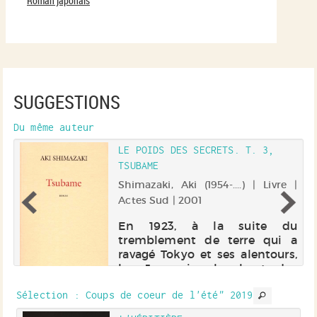
Roman japonais
SUGGESTIONS
Du même auteur
LE POIDS DES SECRETS. T. 3,
TSUBAME
 |
Shimazaki, Aki (1954-....) | Livre |
Actes Sud | 2001
me
En 1923, à la suite du
e
tremblement de terre qui a
on
ravagé Tokyo et ses alentours,
il
les Japonais cherchent des
te
boucs émissaires et s'en
il
Sélection
: Coups de coeur de l'été" 2019
prennent à la population
la
coréenne. La jeune Yonhi Kim,