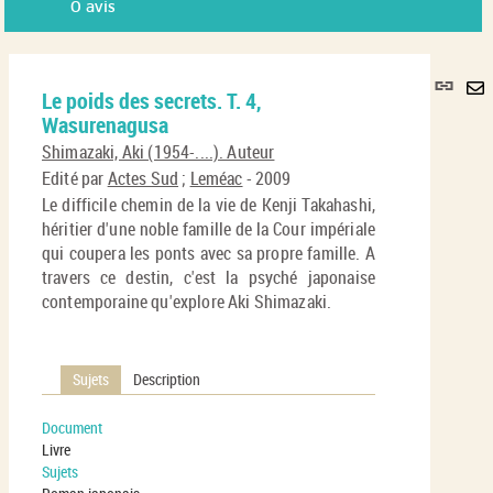
0
avis
Lie
Le poids des secrets. T. 4,
per
En
Wasurenagusa
(No
pa
fenê
Shimazaki, Aki (1954-....). Auteur
ma
Edité par
Actes Sud
;
Leméac
- 2009
Le difficile chemin de la vie de Kenji Takahashi,
héritier d'une noble famille de la Cour impériale
qui coupera les ponts avec sa propre famille. A
travers ce destin, c'est la psyché japonaise
contemporaine qu'explore Aki Shimazaki.
Sujets
Description
Document
Livre
Sujets