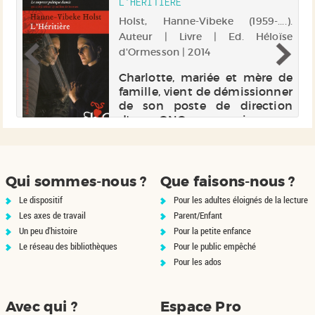
L'HÉRITIÈRE
dont le Japon est le pays
adoptif, est reb...
Holst, Hanne-Vibeke (1959-....).
e |
Auteur | Livre | Ed. Héloïse
d'Ormesson | 2014
du
Charlotte, mariée et mère de
 a
famille, vient de démissionner
s,
de son poste de direction
es
d'une ONG pour suivre son
en
mari en Ouganda. A
on
l'approche du départ, un coup
m,
de téléphone vient
ys
bouleverser le programme : le
Qui sommes-nous ?
Que faisons-nous ?
Premier ministre soc...
Le dispositif
Pour les adultes éloignés de la lecture
Les axes de travail
Parent/Enfant
Un peu d'histoire
Pour la petite enfance
Le réseau des bibliothèques
Pour le public empêché
Pour les ados
Avec qui ?
Espace Pro