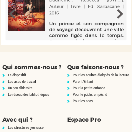
).
Dautremer, Rébecca (1971-....).
au
Auteur | Livre | Ed. Sarbacane |
2016
re
Un prince et son compagnon
a
de voyage découvrent une ville
0
comme figée dans le temps.
il
Au cours de leur progression,
e,
ils trouvent tous les habitants
n
plongés dans le sommeil.
.
Conte détourné de la Belle au
Bois dormant.
Qui sommes-nous ?
Que faisons-nous ?
Le dispositif
Pour les adultes éloignés de la lecture
Les axes de travail
Parent/Enfant
Un peu d'histoire
Pour la petite enfance
Le réseau des bibliothèques
Pour le public empêché
Pour les ados
Avec qui ?
Espace Pro
Les structures jeunesse