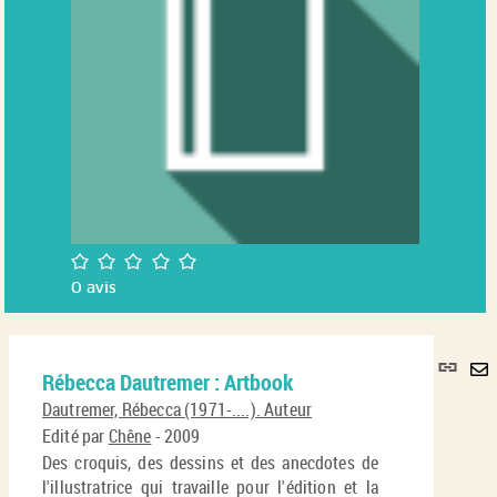
/5
0
avis
Lie
Rébecca Dautremer : Artbook
per
En
(No
Dautremer, Rébecca (1971-....). Auteur
pa
fenê
Edité par
Chêne
- 2009
ma
Des croquis, des dessins et des anecdotes de
l'illustratrice qui travaille pour l'édition et la