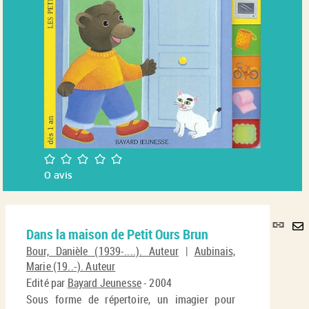
/5
0
avis
Lie
Dans la maison de Petit Ours Brun
per
En
(No
Bour, Danièle (1939-....). Auteur
|
Aubinais,
pa
fenê
Marie (19..-). Auteur
ma
Edité par
Bayard Jeunesse
- 2004
Sous forme de répertoire, un imagier pour