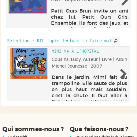
n
Petit Ours Brun invite un ami
r.
chez lui, Petit Ours Gris.
es
Ensemble, ils font des jeux, et
..
vont goûter sous l'escalier.
me
Sélection
: RTL tapis lecture te faire mal
MIMI VA À L'HÔPITAL
).
Cousins, Lucy. Auteur | Livre | Albin
se
Michel-Jeunesse | 2007
Dans le jardin, Mimi fait du
trampoline. Elle saute de plus
es
en plus haut mais soudain,
c'est la chute. Il faut aller à
l'hôpital pour plâtrer la jambe
de Mimi cassée.
Qui sommes-nous ?
Que faisons-nous ?
Le dispositif
Pour les adultes éloignés de la lecture