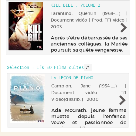
KILL BILL : VOLUME 2
 |
Tarantino, Quentin (1963-....) |
.,
Document vidéo | Prod. TF1 video |
2003
es
Après s'être débarrassée de ses
un
anciennes collègues, la Mariée
e
poursuit sa quête vengeresse.
 à
ur
er
Sélection
: Ifs EO Films cultes
ou
LA LEÇON DE PIANO
 ]
Campion, Jane (1954-....) |
Document vidéo | Tf1
Video[distrib.] | 2000
ée
us
Ada McGrath, jeune femme
de
muette depuis l'enfance,
es
veuve et passionnée de
te
musique, débarque sur une
et
plage avec Flora, sa fillette, en