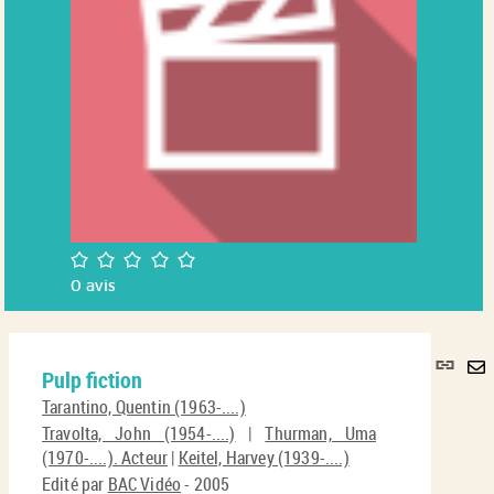
/5
0
avis
Lie
Pulp fiction
per
En
(No
Tarantino, Quentin (1963-....)
pa
fenê
Travolta, John (1954-....)
|
Thurman, Uma
ma
(1970-....). Acteur
|
Keitel, Harvey (1939-....)
Edité par
BAC Vidéo
- 2005