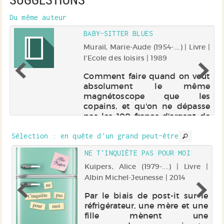
Du même auteur
BABY-SITTER BLUES
ur
Murail, Marie-Aude (1954-....) | Livre |
le
l'Ecole des loisirs | 1989
Comment faire quand on veut
absolument le même
magnétoscope que les
copains, et qu'on ne dépasse
pas les 100 francs d'argent de
poche par mois ?
Sélection
: en quête d'un grand peut-être
NE T'INQUIÈTE PAS POUR MOI
vre
Kuipers, Alice (1979-....) | Livre |
Albin Michel-Jeunesse | 2014
on
Par le biais de post-it sur le
ns
réfrigérateur, une mère et une
ge
fille mènent une