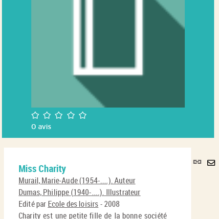
/5
0
avis
Lie
Miss Charity
per
En
(No
Murail, Marie-Aude (1954-....). Auteur
pa
fenê
Dumas, Philippe (1940-....). Illustrateur
ma
Edité par
Ecole des loisirs
- 2008
Charity est une petite fille de la bonne société