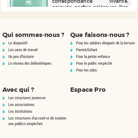
en
correspondance vivante,
ès
enjouée, parfois coléreuse. Des
de
petits tracas du quotidien aux
es
doutes et souffrances de
re
l'adolescence, cette
correspondance off...
Qui sommes-nous ?
Que faisons-nous ?
Le dispositif
Pour les adultes éloignés de la lecture
Les axes de travail
Parent/Enfant
Un peu d'histoire
Pour la petite enfance
Le réseau des bibliothèques
Pour le public empêché
Pour les ados
Avec qui ?
Espace Pro
Les structures jeunesse
Les associations
Les institutions
Les structures d'accueil et de soutien
aux publics empêchés