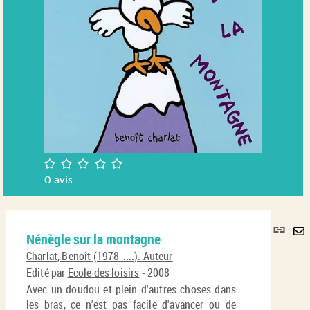
/5
0
avis
Lie
Nénègle sur la montagne
per
En
(No
Charlat, Benoît (1978-....). Auteur
pa
fenê
Edité par
Ecole des loisirs
- 2008
ma
Avec un doudou et plein d'autres choses dans
les bras, ce n'est pas facile d'avancer ou de