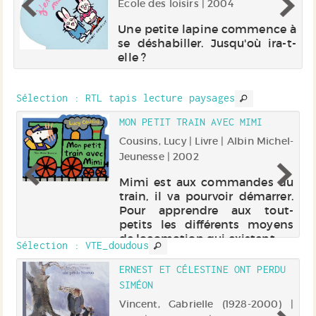
Ecole des loisirs | 2004
te
Une petite lapine commence à
ne
se déshabiller. Jusqu'où ira-t-
n
elle ?
Sélection
: RTL tapis lecture paysages
MON PETIT TRAIN AVEC MIMI
e |
Cousins, Lucy | Livre | Albin Michel-
Jeunesse | 2002
la
Mimi est aux commandes du
ge
train, il va pourvoir démarrer.
es
Pour apprendre aux tout-
de
petits les différents moyens
rs
de locomotion qui existent.
Sélection
: VTE_doudous
le
es
ERNEST ET CÉLESTINE ONT PERDU
SIMÉON
 |
Vincent, Gabrielle (1928-2000) |