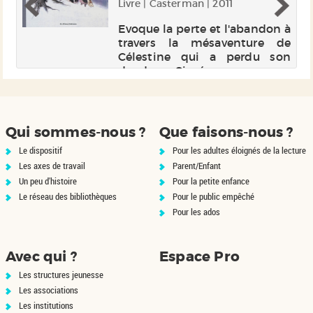
Livre | Casterman | 2011
de
le
Evoque la perte et l'abandon à
ie
travers la mésaventure de
er
Célestine qui a perdu son
nt
doudou Siméon au cours
as
d'une promenade avec Ernest.
du
Qui sommes-nous ?
Que faisons-nous ?
Le dispositif
Pour les adultes éloignés de la lecture
Les axes de travail
Parent/Enfant
Un peu d'histoire
Pour la petite enfance
Le réseau des bibliothèques
Pour le public empêché
Pour les ados
Avec qui ?
Espace Pro
Les structures jeunesse
Les associations
Les institutions