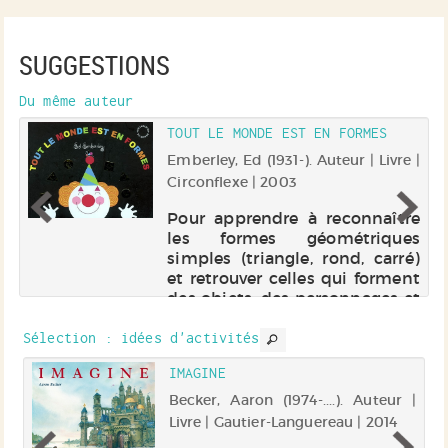
SUGGESTIONS
Du même auteur
TOUT LE MONDE EST EN FORMES
 |
Emberley, Ed (1931-). Auteur | Livre |
Circonflexe | 2003
u
Pour apprendre à reconnaître
ux
les formes géométriques
et
simples (triangle, rond, carré)
d
et retrouver celles qui forment
et
des objets, des personnages et
des animaux : le triangle d'un
sapin, le carré d'un sachet de
Sélection
: idées d'activités
thé, le rond d'un pe...
IMAGINE
Becker, Aaron (1974-....). Auteur |
e |
Livre | Gautier-Languereau | 2014