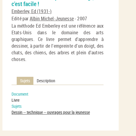
En
c'est facile !
(No
pa
fenê
Emberley, Ed (1931-)
ma
Edité par
Albin Michel-Jeunesse
- 2007
La méthode Ed Emberley est une référence aux
Etats-Unis dans le domaine des arts
graphiques. Ce livre permet d'apprendre à
dessiner, à partir de l'empreinte d'un doigt, des
chats, des chiens, des arbres et plein d'autres
choses.
Sujets
Description
Document
Livre
Sujets
Dessin -- technique -- ouvrages pour la jeunesse