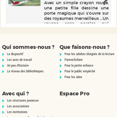
Avec un simple crayon rouge,
une petite fille dessine une
er
porte magique qui s'ouvre sur
en
des royaumes merveilleux ...Un
e,
voyage sans paroles qui
de
célèbre le pouvoir de
du
l'imaginaire.
og
es
Qui sommes-nous ?
Que faisons-nous ?
Le dispositif
Pour les adultes éloignés de la lecture
Les axes de travail
Parent/Enfant
Un peu d'histoire
Pour la petite enfance
Le réseau des bibliothèques
Pour le public empêché
Pour les ados
Avec qui ?
Espace Pro
Les structures jeunesse
Les associations
Les institutions