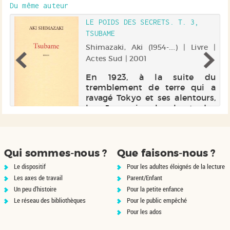
Du même auteur
LE POIDS DES SECRETS. T. 3,
TSUBAME
 |
Shimazaki, Aki (1954-....) | Livre |
Actes Sud | 2001
me
En 1923, à la suite du
e
tremblement de terre qui a
on
ravagé Tokyo et ses alentours,
il
les Japonais cherchent des
te
boucs émissaires et s'en
il
prennent à la population
la
coréenne. La jeune Yonhi Kim,
dont le Japon est le pays
Qui sommes-nous ?
Que faisons-nous ?
adoptif, est reb...
Le dispositif
Pour les adultes éloignés de la lecture
Les axes de travail
Parent/Enfant
Un peu d'histoire
Pour la petite enfance
Le réseau des bibliothèques
Pour le public empêché
Pour les ados