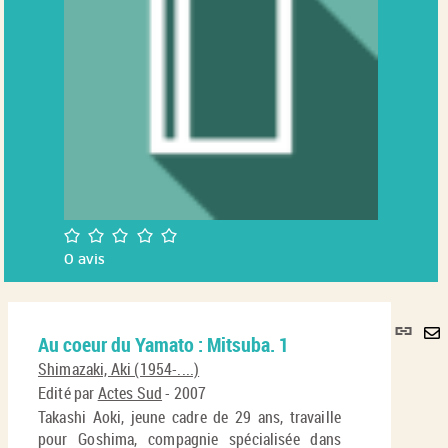
/5
0
avis
Lie
Au coeur du Yamato : Mitsuba. 1
per
En
(No
Shimazaki, Aki (1954-....)
pa
fenê
Edité par
Actes Sud
- 2007
ma
Takashi Aoki, jeune cadre de 29 ans, travaille
pour Goshima, compagnie spécialisée dans