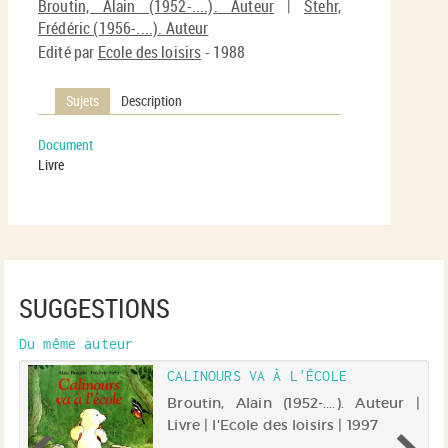
(No
Broutin, Alain (1952-....). Auteur
|
Stehr,
pa
fenê
Frédéric (1956-....). Auteur
ma
Edité par
Ecole des loisirs
- 1988
Sujets
Description
Document
Livre
SUGGESTIONS
Du même auteur
CALINOURS VA À L'ÉCOLE
 |
Broutin, Alain (1952-....). Auteur |
Livre | l'Ecole des loisirs | 1997