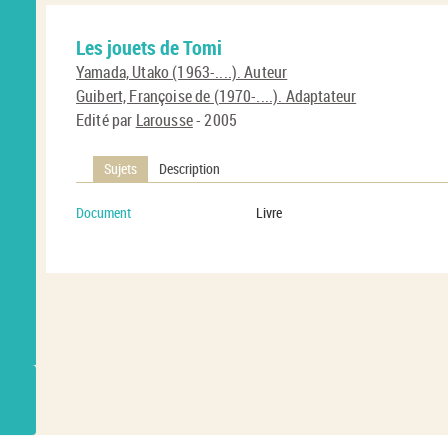
Les jouets de Tomi
Yamada, Utako (1963-....). Auteur
Guibert, Françoise de (1970-....). Adaptateur
Edité par
Larousse
- 2005
Sujets
Description
Document
Livre