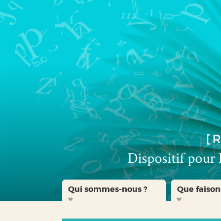
Aller
Aller
Aller
au
au
à
menu
contenu
la
recherche
Qui sommes-nous ?
Que faison