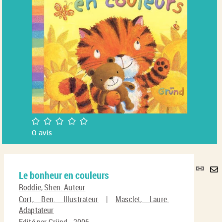
/5
0
avis
Lie
Le bonheur en couleurs
per
En
(No
Roddie, Shen. Auteur
pa
fenê
Cort, Ben. Illustrateur
|
Masclet, Laure.
ma
Adaptateur