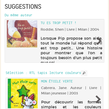
SUGGESTIONS
Du même auteur
E
TU ES TROP PETIT !
el
Roddie, Shen | Livre | Milan | 2004
Lorsque Pip propose son aide,
tout le monde lui répond qu'il
est trop petit... Une histoire
pour montrer que l'on a
toujours besoin d'un plus petit
que soi.
Sélection
: RTL tapis lecture couleurs
MON ÉTOILE VERTE
e |
Cabrera, Jane. Auteur | Livre |
Milan jeunesse | 2003
ès
Pour découvrir les formes
as
simples et les couleurs