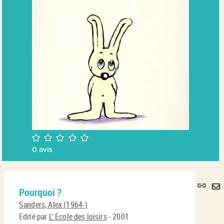
/5
0
avis
Lie
Pourquoi ?
per
En
(No
Sanders, Alex (1964-)
pa
fenê
Edité par
L' Ecole des loisirs
- 2001
ma