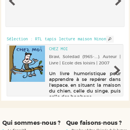
es
Sélection
: RTL tapis lecture maison Ninon
E
CHEZ MOI
vre
Bravi, Soledad (1965-....). Auteur |
 |
Livre | Ecole des loisirs | 2007
Un livre humoristique pour
apprendre à se repérer dans
me
l'espace, en situant la maison
 à
du chien, celle du singe, puis
il
celle des bonbons.
in
se
it
de
Qui sommes-nous ?
Que faisons-nous ?