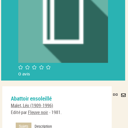
/5
0
avis
Lie
Abattoir ensoleillé
per
En
(No
Malet, Léo (1909-1996)
pa
fenê
Edité par
Fleuve noir
- 1981.
ma
Sujets
Description