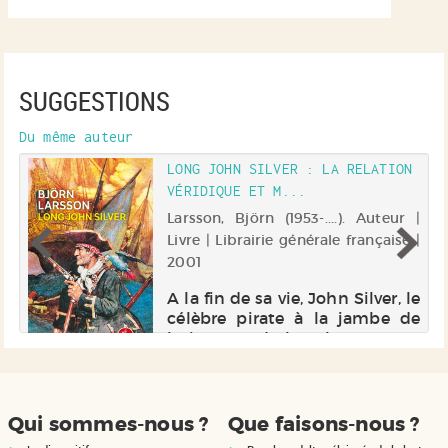
SUGGESTIONS
Du même auteur
LONG JOHN SILVER : LA RELATION
VÉRIDIQUE ET M...
 |
Larsson, Björn (1953-....). Auteur |
Livre | Librairie générale française |
ne
2001
n
e
A la fin de sa vie, John Silver, le
es
célèbre pirate à la jambe de
ne
bois, prend la plume pour
,
rétablir la vérité sur son
e
compte. Son objectif est
de
double, fournir de la
documentation à un certain
Qui sommes-nous ?
Que faisons-nous ?
Daniel Defoe et répondre aux