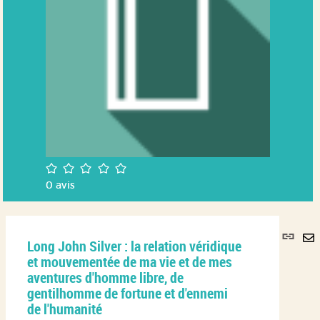
/5
0
avis
Lie
Long John Silver : la relation véridique
per
En
et mouvementée de ma vie et de mes
(No
pa
aventures d'homme libre, de
fenê
ma
gentilhomme de fortune et d'ennemi
de l'humanité