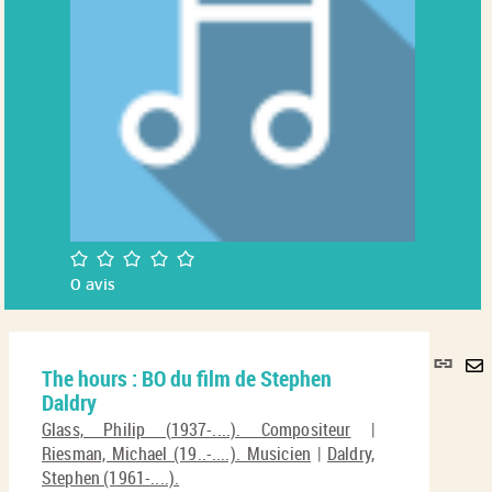
/5
0
avis
Lie
The hours : BO du film de Stephen
per
En
Daldry
(No
pa
fenê
Glass, Philip (1937-....). Compositeur
|
ma
Riesman, Michael (19..-....). Musicien
|
Daldry,
Stephen (1961-....).