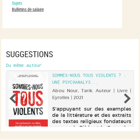
Sujets
Bulletins de salaire
SUGGESTIONS
Du même auteur
SOMMES-NOUS TOUS VIOLENTS ? :
UNE PSYCHANALYS...
 |
o
Abou Nour, Tarik. Auteur | Livre |
 |
Eyrolles | 2021
e
S'appuyant sur des exemples
s
de la littérature et des extraits
d
des textes religieux fondateurs
e.
comme la Bible et le Coran, les
t
auteurs explorent les différents