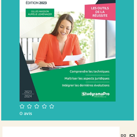
/5
0
avis
Lie