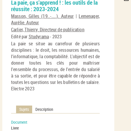
La paie, ça s'apprend ! : les outils de la
per
En
réussite : 2023-2024
(No
pa
fenê
Masson, Gilles (19..-....). Auteur
|
Lemenager,
ma
Aurélie. Auteur
Carlier, Thierry. Directeur de publication
Edité par
Studyrama
- 2023
La paie se situe au carrefour de plusieurs
disciplines : le droit, les ressources humaines,
l'informatique, la comptabilité. L'objectif est de
donner toutes les clés pour maîtriser
l'ensemble du processus, de l'entrée du salarié
à sa sortie, et pour être capable de répondre à
toutes les questions sur les bulletins de salaire.
Electre 2023
Sujets
Description
Document
Livre