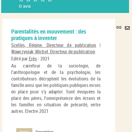
0
avis
Lie
Parentalités en mouvement : des
per
En
pratiques à inventer
(No
pa
fenê
Scelles, Régine. Directeur de publication
|
ma
Wawrzyniak, Michel. Directeur de publication
Edité par
Erès
- 2021
Au carrefour de la sociologie, de
l'anthropologie et de la psychologie, les
contributeurs décryptent les évolutions de la
famille ainsi que les politiques publiques mises
en place pour s'y adapter. Sont évoquées la
place des pères, l'omniprésence des écrans et
les familles en situation de précarité, entre
autres. Electre 2021
Sujets
Description