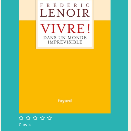
/5
0
avis