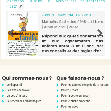
en abordant la question de ses
te
Sélection
: Blainville - Nouveautés Documentaires
rapports à la modernité
es
- 2021
occidentale et...
e
COMMENT SURVIVRE EN FAMILLE
ux
Mathelin, Catherine (1948-....) | Livre
| Albin Michel | 2002
in
Répond aux questionnements
gs
et aux agacements des
te
enfants entre 8 et 11 ans, par
de
des conseils et des règles d'or.
du
s.
ée
ns
Qui sommes-nous ?
Que faisons-nous ?
Le dispositif
Pour les adultes éloignés de la lecture
Les axes de travail
Parent/Enfant
Un peu d'histoire
Pour la petite enfance
Le réseau des bibliothèques
Pour le public empêché
Pour les ados