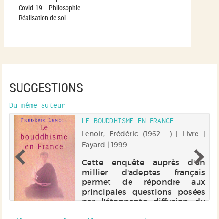
Covid-19 -- Philosophie
Réalisation de soi
SUGGESTIONS
Du même auteur
LE BOUDDHISME EN FRANCE
Lenoir, Frédéric (1962-....) | Livre |
 |
Fayard | 1999
Cette enquête auprès d'un
millier d'adeptes français
e
permet de répondre aux
t
principales questions posées
s
par l'étonnante diffusion du
en
bouddhisme en France, tout
et