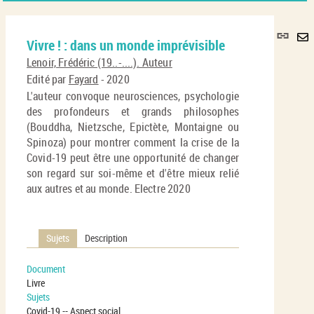
Lie
Vivre ! : dans un monde imprévisible
per
En
(No
Lenoir, Frédéric (19..-....). Auteur
pa
fenê
Edité par
Fayard
- 2020
ma
L'auteur convoque neurosciences, psychologie
des profondeurs et grands philosophes
(Bouddha, Nietzsche, Epictète, Montaigne ou
Spinoza) pour montrer comment la crise de la
Covid-19 peut être une opportunité de changer
son regard sur soi-même et d'être mieux relié
aux autres et au monde. Electre 2020
Sujets
Description
Document
Livre
Sujets
Covid-19 -- Aspect social