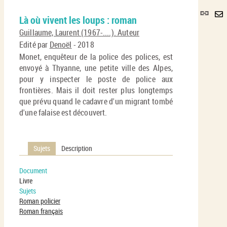
Lie
Là où vivent les loups : roman
per
En
(No
Guillaume, Laurent (1967-....). Auteur
pa
fenê
Edité par
Denoël
- 2018
ma
Monet, enquêteur de la police des polices, est
envoyé à Thyanne, une petite ville des Alpes,
pour y inspecter le poste de police aux
frontières. Mais il doit rester plus longtemps
que prévu quand le cadavre d'un migrant tombé
d'une falaise est découvert.
Sujets
Description
Document
Livre
Sujets
Roman policier
Roman français