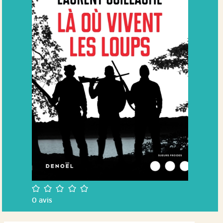
/5
0
avis