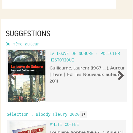
SUGGESTIONS
Du même auteur
LA LOUVE DE SUBURE : POLICIER
HISTORIQUE
ur
Guillaume, Laurent (1967-....). Auteur
| Livre | Ed. les Nouveaux auteurs |
ne
2011
o,
it
e
du
SD
c
Sélection
: Bloody Fleury 2020
WHITE COFFEE
).
Loubière, Sophie (1966-....). Auteur |