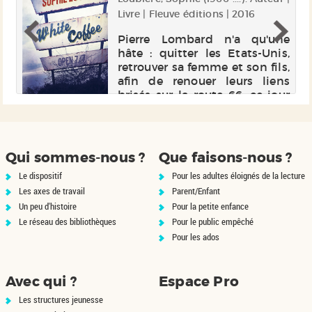
de
Livre | Fleuve éditions | 2016
Pierre Lombard n'a qu'une
hâte : quitter les Etats-Unis,
re
retrouver sa femme et son fils,
La
afin de renouer leurs liens
d.
brisés sur la route 66, ce jour
ou
où la tentation d'un ailleurs l'a
ue
fait déserter sa vie. Il aimerait
ui
effacer l'ard...
 à
ce
Qui sommes-nous ?
Que faisons-nous ?
Le dispositif
Pour les adultes éloignés de la lecture
Les axes de travail
Parent/Enfant
Un peu d'histoire
Pour la petite enfance
Le réseau des bibliothèques
Pour le public empêché
Pour les ados
Avec qui ?
Espace Pro
Les structures jeunesse