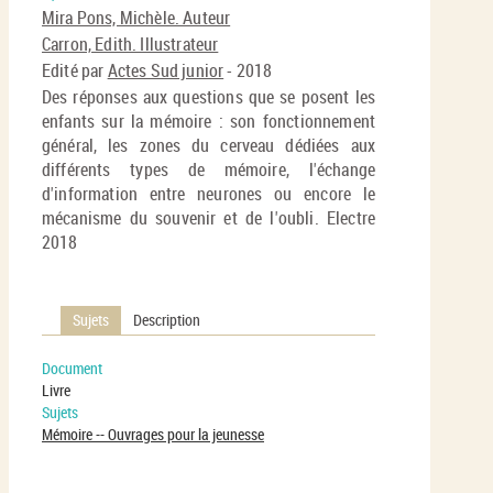
En
(No
Mira Pons, Michèle. Auteur
pa
fenê
Carron, Edith. Illustrateur
ma
Edité par
Actes Sud junior
- 2018
Des réponses aux questions que se posent les
enfants sur la mémoire : son fonctionnement
général, les zones du cerveau dédiées aux
différents types de mémoire, l'échange
d'information entre neurones ou encore le
mécanisme du souvenir et de l'oubli. Electre
2018
Sujets
Description
Document
Livre
Sujets
Mémoire -- Ouvrages pour la jeunesse