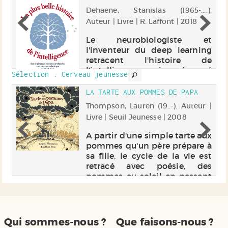
Dehaene, Stanislas (1965-....).
Auteur | Livre | R. Laffont | 2018
35
le
Le neurobiologiste et
s.
l'inventeur du deep learning
retracent l'histoire de
l'intelligence, qui a émergé
Sélection
: Cerveau jeunesse
dans la nuit des temps, s'est
développée au fil de
LA TARTE AUX POMMES DE PAPA
l'évolution et s'est magnifiée
r |
Thompson, Lauren (19..-). Auteur |
avec l'espèce humaine. Ils
Livre | Seuil Jeunesse | 2008
s'interrogent sur...
ur
A partir d'une simple tarte aux
on
pommes qu'un père prépare à
es
sa fille, le cycle de la vie est
ue
retracé avec poésie, des
er
pommes au soleil en passant
es
par les nuages et les racines
ur
de l'arbre.
e.
Qui sommes-nous ?
Que faisons-nous ?