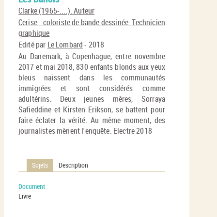
En
(No
Clarke (1965-....). Auteur
pa
fenê
Cerise - coloriste de bande dessinée. Technicien
ma
graphique
Edité par
Le Lombard
- 2018
Au Danemark, à Copenhague, entre novembre
2017 et mai 2018, 830 enfants blonds aux yeux
bleus naissent dans les communautés
immigrées et sont considérés comme
adultérins. Deux jeunes mères, Sorraya
Safieddine et Kirsten Erikson, se battent pour
faire éclater la vérité. Au même moment, des
journalistes mènent l'enquête. Electre 2018
Sujets
Description
Document
Livre