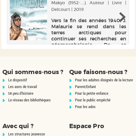
e |
Makyo (1952-....). Auteur | Livre |
Delcourt | 2019
it
Vers la fin des années 1940, J.
un
Malaurie se rend dans les
on
terres arctiques pour
on
continuer ses recherches en
de
géomorphologie. De sa
de
rencontre avec les Inuit naît
es
un profond respect pour leur
e.
culture et leur approche de la
spirituali...
Qui sommes-nous ?
Que faisons-nous ?
Le dispositif
Pour les adultes éloignés de la lecture
Les axes de travail
Parent/Enfant
Un peu d'histoire
Pour la petite enfance
Le réseau des bibliothèques
Pour le public empêché
Pour les ados
Avec qui ?
Espace Pro
Les structures jeunesse