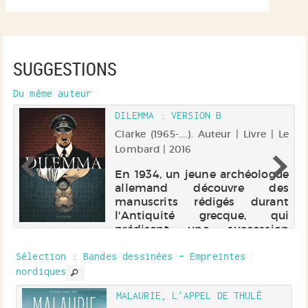
SUGGESTIONS
Du même auteur
DILEMMA : VERSION B
Le
Clarke (1965-....). Auteur | Livre | Le
Lombard | 2016
ue
En 1934, un jeune archéologue
s
allemand découvre des
t
manuscrits rédigés durant
i
l'Antiquité grecque, qui
n
prédisent une succession
e
d'événements annonçant le
t
nazisme. Les choix de cet
Sélection
: Bandes dessinées - Empreintes
le
individu pourraient changer le
nordiques
cours de l'histoire...
MALAURIE, L'APPEL DE THULÉ